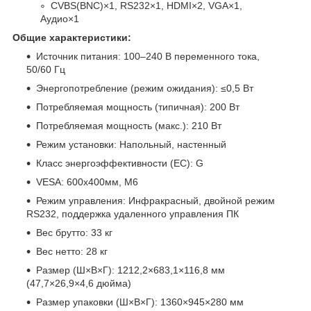
CVBS(BNC)×1, RS232×1, HDMI×2, VGA×1,
Аудио×1
Общие характеристики:
Источник питания: 100–240 В переменного тока,
50/60 Гц
Энергопотребление (режим ожидания): ≤0,5 Вт
Потребляемая мощность (типичная): 200 Вт
Потребляемая мощность (макс.): 210 Вт
Режим установки: Напольный, настенный
Класс энергоэффективности (ЕС): G
VESA: 600х400мм, М6
Режим управления: Инфракрасный, двойной режим
RS232, поддержка удаленного управления ПК
Вес брутто: 33 кг
Вес нетто: 28 кг
Размер (Ш×В×Г): 1212,2×683,1×116,8 мм
(47,7×26,9×4,6 дюйма)
Размер упаковки (Ш×В×Г): 1360×945×280 мм