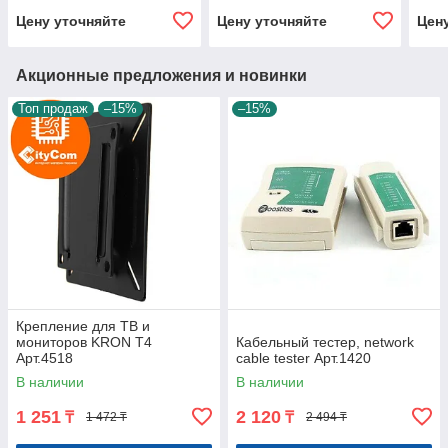
Цену уточняйте
Цену уточняйте
Цен
Акционные предложения и новинки
Топ продаж
–15%
–15%
Крепление для ТВ и
мониторов KRON T4
Кабельный тестер, network
Арт.4518
cable tester Арт.1420
В наличии
В наличии
1 251
2 120
₸
₸
1 472 ₸
2 494 ₸