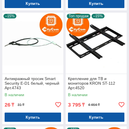
Купить
Купить
–15%
Топ продаж
–15%
Антикражный тросик Smart
Крепление для ТВ и
Security E-D1 белый, черный
мониторов KRON ST-112
Арт.4743
Арт.4520
В наличии
В наличии
26
3 795
₸
₸
31 ₸
4 464 ₸
Купить
Купить