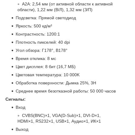
A2A: 2,54 мм (от активной области к активной
области), 1,22 мм (В/Л), 1,32 мм (З/П)
Подсветка: Прямой светодиод
Яркость: 500 кд/м²
Контрастность: 1200:1
Плотность пикселей: 40 dpi
Угол обзора: Г178°, В178°
Время отклика: 8 мс
Цвет дисплея: 8 бит (16,7 МБ)
Цветовая температура: 10 000K
Обработка поверхности: Дымка 25%, 3H
Среднее время безотказной работы: 50 000 часов
Сигналы:
Вход
CVBS(BNC)×1, VGA(D-Sub)×1, DVI-D×1,
HDMI×1, RS232×1, USB×1, Аудио×1, ИК×1
Выход