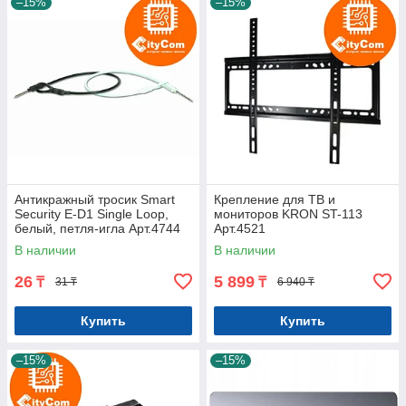
–15%
–15%
Антикражный тросик Smart
Крепление для ТВ и
Security E-D1 Single Loop,
мониторов KRON ST-113
белый, петля-игла Арт.4744
Арт.4521
В наличии
В наличии
26
5 899
₸
₸
31 ₸
6 940 ₸
Купить
Купить
–15%
–15%