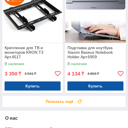
Крепление для ТВ и
Подставка для ноутбука
мониторов KRON T3
Xiaomi Baseus Notebook
Арт.4517
Holder Арт.6959
В наличии
В наличии
3 350
4 134
₸
₸
3 941 ₸
4 863 ₸
Купить
Купить
Показать ещё
О нас