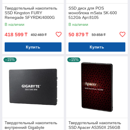
Твердотельный накопитель
SSD диск для POS
SSD Kingston FURY
моноблока mSata SK-600
Renegade SFYRDK/4000G
512Gb Арт.8105
M.2 NVMe PCIe 4.0 HeatSink
В наличии
В наличии
418 599
50 879
₸
₸
492 469 ₸
59 858 ₸
Купить
Купить
–15%
–15%
Твердотельный накопитель
Твердотельный накопитель
внутренний Gigabyte
SSD Apacer AS350X 256GB