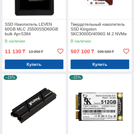
SSD Накопитель LEVEN
Твердотельный накопитель
60GB MLC JS500SSD60GB
SSD Kingston
bulk Арт.5384
SKC3000D/4096G M.2 NVMe
PCIe 4.0
В наличии
В наличии
11 130
507 100
₸
₸
13 094 ₸
596 589 ₸
Купить
Купить
–15%
–15%