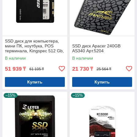
SSD диск для компьютера,
мини ПК, ноутбука, POS
SSD диск Apacer 240GB
терминала, Kingspec 512 Gb,
AS340 Арт.5204
саche 512Mb Арт.3862
В наличии
В наличии
51 939
21 730
₸
₸
61 105 ₸
25 564 ₸
Купить
Купить
–15%
–15%