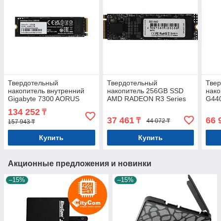
Твердотельный
Твердотельный
Тве
накопитель внутренний
накопитель 256GB SSD
нако
Gigabyte 7300 AORUS
AMD RADEON R3 Series
G44
AG4731TB N 1TB M.2
M.2 PCIe 3.0 2280
2280
134 252
₸
2280 PCI-E 4.0x4 w/o heat
R2000/W1300
37 461
66 
₸
44 072 ₸
157 943 ₸
R3MP30256G8
Купить
Купить
Акционные предложения и новинки
–15%
–15%