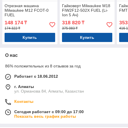
Отрезная машина
Гайковерт Milwaukee M18
Гайк
Milwaukee M12 FCOT-0
FIW2F12-502X FUEL (Li-
FMT
FUEL
Ion 5 Ач)
148 174
318 820
353
₸
₸
174 322 ₸
375 083 ₸
416 1
Купить
Купить
О нас
86% положительных из 8 отзывов за год
Работает с 18.06.2012
г. Алматы
ул. Орманова 84, Алматы, Казахстан
Контакты
Сегодня работает с 09:00 до 17:00
Показать весь график работы