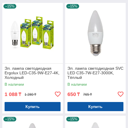
–15%
–15%
Эл. лампа светодиодная
Эл. лампа светодиодная SVC
Ergolux LED-C35-9W-E27-4K,
LED C35-7W-E27-3000K,
Холодный
Тёплый
В наличии
В наличии
1 088
650
₸
₸
1 280 ₸
765 ₸
Купить
Купить
–15%
–15%