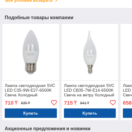
Все условия возврата
Подобные товары компании
Лампа светодиодная SVC
Лампа светодиодная SVC
Лам
LED C35-9W-E27-6500K
LED CB35-7W-E14-6500K
LED
Свеча Холодный
Свеча на ветру Холодный
Свеч
710
715
658
₸
₸
835 ₸
841 ₸
Купить
Купить
Акционные предложения и новинки