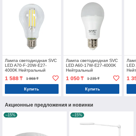
Лампа светодиодная SVC
Лампа светодиодная SVC
Лам
LED A70-F-20W-E27-
LED A60-17W-E27-4000K
LED
4000K Нейтральный
Нейтральный
Ней
Серия 360°
1 588
1 050
1 3
₸
₸
1 868 ₸
1 235 ₸
Купить
Купить
Акционные предложения и новинки
–15%
–15%