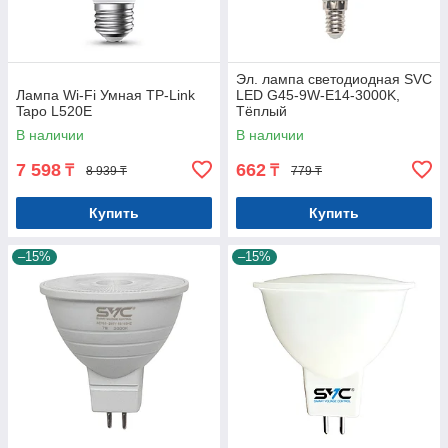
Эл. лампа светодиодная SVC
Лампа Wi-Fi Умная TP-Link
LED G45-9W-E14-3000K,
Tapo L520E
Тёплый
В наличии
В наличии
7 598
662
₸
₸
8 939 ₸
779 ₸
Купить
Купить
–15%
–15%