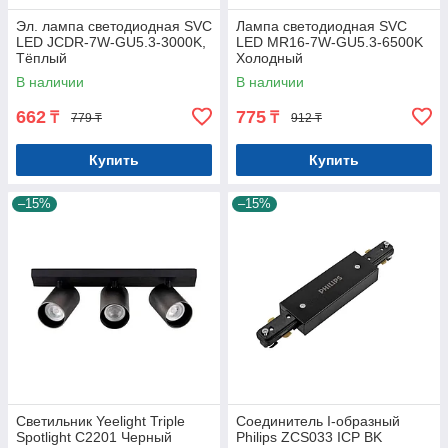
Эл. лампа светодиодная SVC
Лампа светодиодная SVC
LED JCDR-7W-GU5.3-3000K,
LED MR16-7W-GU5.3-6500K
Тёплый
Холодный
В наличии
В наличии
662
775
₸
₸
779 ₸
912 ₸
Купить
Купить
–15%
–15%
Светильник Yeelight Triple
Соединитель I-образный
Spotlight C2201 Черный
Philips ZCS033 ICP BK