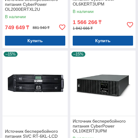
OL6KERT3UPM
питания CyberPower
OL2000ERTXL2U
В наличии
В наличии
1 566 266
₸
749 649
₸
881 940 ₸
1 842 666 ₸
Купить
Купить
–15%
–15%
Источник бесперебойного
питания CyberPower
OL10KERT3UPM
Источник бесперебойного
питания SVC RT-6KL-LCD