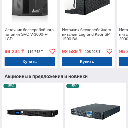
Источник бесперебойного
Источник бесперебойного
Исто
питания SVC V-3000-F-
питания Legrand Keor SP
пита
LCD
1500 ВА
200
99 231
92 589
95 
₸
₸
116 742 ₸
108 928 ₸
Купить
Купить
Акционные предложения и новинки
–15%
–15%