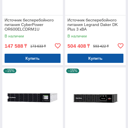
Источник бесперебойного
Источник бесперебойного
питания CyberPower
питания Legrand Daker DK
OR600ELCDRM1U
Plus 3 кВА
В наличии
В наличии
147 588
504 408
₸
₸
173 633 ₸
593 422 ₸
Купить
Купить
–15%
–15%