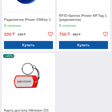
RFID-брелок iPower MFTag-1
Радиометка iPower EMKey-1
(радиометка)
В наличии
В наличии
200
750
₸
₸
235 ₸
882 ₸
Купить
Купить
–15%
Карта доступа Hikvision DS-