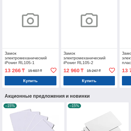
Замок
Замок
Замо
электромеханический
электромеханический
элек
iPower RL105-1
iPower RL105-2
плас
мета
13 266
12 960
13 
₸
₸
15 607 ₸
15 247 ₸
дере
Smar
Купить
Купить
Арт.
Акционные предложения и новинки
–15%
–15%