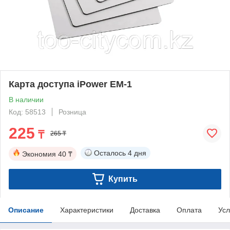
Карта доступа iPower EM-1
В наличии
Код: 58513
Розница
225
₸
265 ₸
Осталось
4 дня
Экономия
40 ₸
Купить
Описание
Характеристики
Доставка
Оплата
Усл