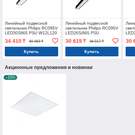
Линейный подвесной
Линейный подвесной
Лин
светильник Philips RC095V
светильник Philips RC095V
свет
LED30S865 PSU W12L120
LED26S/865 PSU
LED
BK GM G2
W07L120 BK GM G2
W07
34 410
30 615
30 
₸
₸
40 483 ₸
36 017 ₸
Купить
Купить
Акционные предложения и новинки
–15%