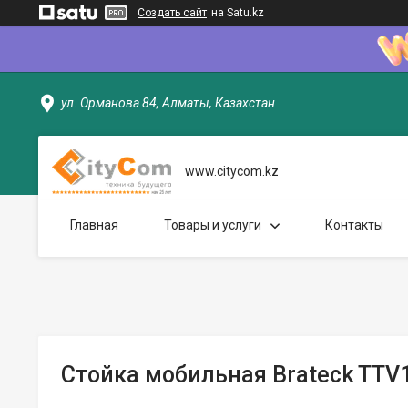
Создать сайт
на Satu.kz
ул. Орманова 84, Алматы, Казахстан
www.citycom.kz
Главная
Товары и услуги
Контакты
Стойка мобильная Brateck TTV