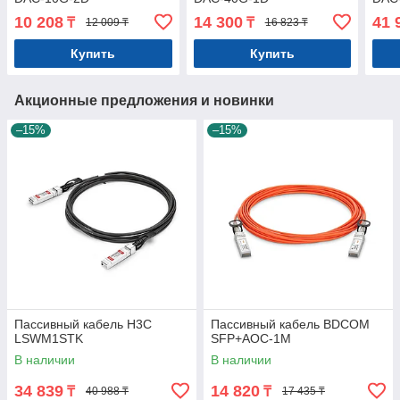
10 208
14 300
41 
₸
₸
12 009 ₸
16 823 ₸
Купить
Купить
Акционные предложения и новинки
–15%
–15%
Пассивный кабель H3C
Пассивный кабель BDCOM
LSWM1STK
SFP+AOC-1M
В наличии
В наличии
34 839
14 820
₸
₸
40 988 ₸
17 435 ₸