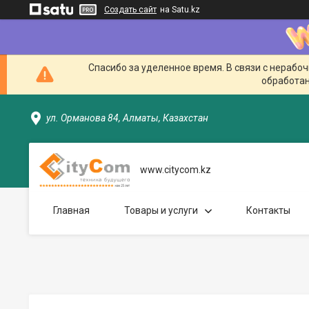
Создать сайт
на Satu.kz
Спасибо за уделенное время. В связи с нерабо
обработан
ул. Орманова 84, Алматы, Казахстан
www.citycom.kz
Главная
Товары и услуги
Контакты