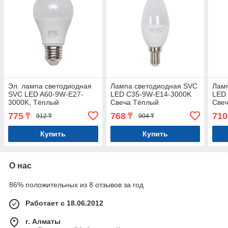
Эл. лампа светодиодная
Лампа светодиодная SVC
Лам
SVC LED A60-9W-E27-
LED C35-9W-E14-3000K
LED
3000K, Тёплый
Свеча Тёплый
Све
775
768
710
₸
₸
912 ₸
904 ₸
Купить
Купить
О нас
86% положительных из 8 отзывов за год
Работает с 18.06.2012
г. Алматы