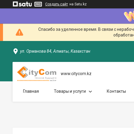
Создать сайт
на Satu.kz
Спасибо за уделенное время. В связи с нерабо
обработан
ул. Орманова 84, Алматы, Казахстан
www.citycom.kz
Главная
Товары и услуги
Контакты