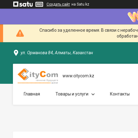
Создать сайт
на Satu.kz
Спасибо за уделенное время. В связи с нерабо
обработан
ул. Орманова 84, Алматы, Казахстан
www.citycom.kz
Главная
Товары и услуги
Контакты