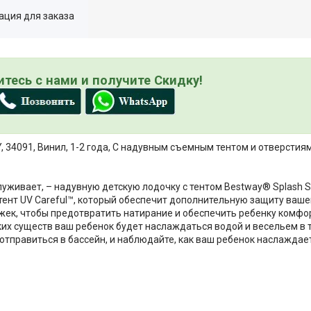
ция для заказа
тесь с нами и получите Скидку!
Y, 34091, Винил, 1-2 года, С надувным съемным тентом и отверстия
уживает, – надувную детскую лодочку с тентом Bestway® Splash S
ент UV Careful™, который обеспечит дополнительную защиту вашем
ожек, чтобы предотвратить натирание и обеспечить ребенку комфор
их существ ваш ребенок будет наслаждаться водой и весельем в т
 отправиться в бассейн, и наблюдайте, как ваш ребенок наслажда