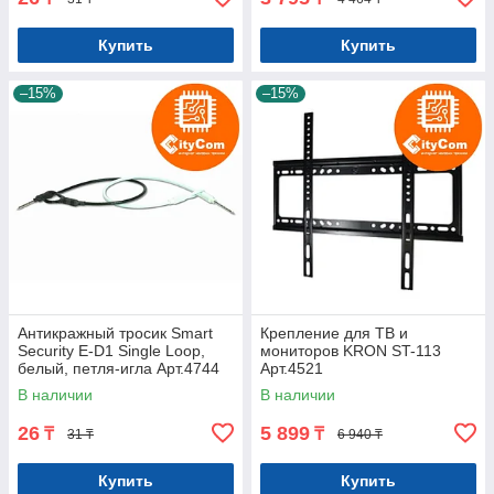
Купить
Купить
–15%
–15%
Антикражный тросик Smart
Крепление для ТВ и
Security E-D1 Single Loop,
мониторов KRON ST-113
белый, петля-игла Арт.4744
Арт.4521
В наличии
В наличии
26
5 899
₸
₸
31 ₸
6 940 ₸
Купить
Купить