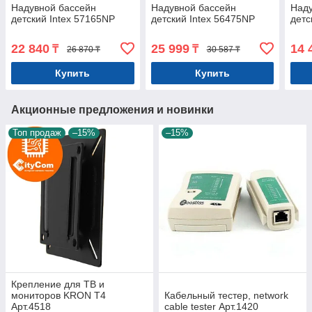
Надувной бассейн
Надувной бассейн
Наду
детский Intex 57165NP
детский Intex 56475NP
детс
22 840
25 999
14 
₸
₸
26 870 ₸
30 587 ₸
Купить
Купить
Акционные предложения и новинки
Топ продаж
–15%
–15%
Крепление для ТВ и
мониторов KRON T4
Кабельный тестер, network
Арт.4518
cable tester Арт.1420