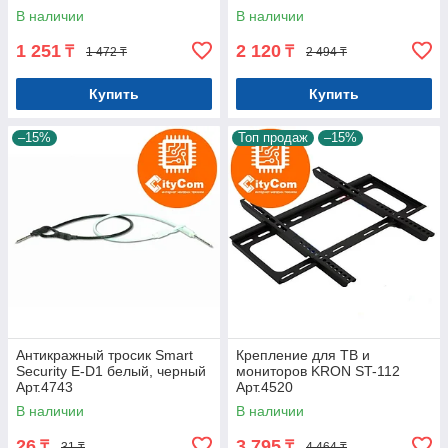
В наличии
В наличии
1 251
2 120
₸
₸
1 472 ₸
2 494 ₸
Купить
Купить
–15%
Топ продаж
–15%
Антикражный тросик Smart
Крепление для ТВ и
Security E-D1 белый, черный
мониторов KRON ST-112
Арт.4743
Арт.4520
В наличии
В наличии
26
3 795
₸
₸
31 ₸
4 464 ₸