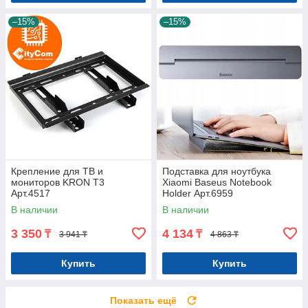
–15%
–15%
Крепление для ТВ и
Подставка для ноутбука
мониторов KRON T3
Xiaomi Baseus Notebook
Арт.4517
Holder Арт.6959
В наличии
В наличии
3 350
4 134
₸
₸
3 941 ₸
4 863 ₸
Купить
Купить
Показать ещё