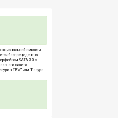
ункциональной емкости,
ается беспрецедентно
ерфейсом SATA 3.0 с
ексного пакета
сурс в TBW" или "Ресурс