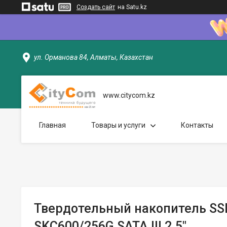
Создать сайт
на Satu.kz
ул. Орманова 84, Алматы, Казахстан
www.citycom.kz
Главная
Товары и услуги
Контакты
Твердотельный накопитель SSD
SKC600/256G SATA III 2.5"