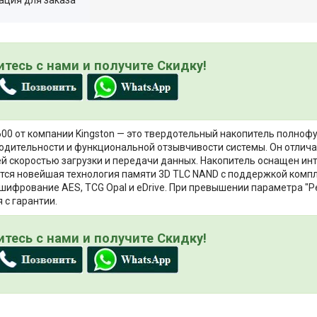
тесь с нами и получите Скидку!
600 от компании Kingston — это твердотельный накопитель полноф
одительности и функциональной отзывчивости системы. Он отлич
й скоростью загрузки и передачи данных. Накопитель оснащен инт
тся новейшая технология памяти 3D TLC NAND с поддержкой компл
шифрование AES, TCG Opal и eDrive. При превышении параметра "Ре
 с гарантии.
тесь с нами и получите Скидку!