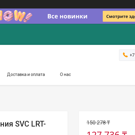
+7
Доставка и оплата
О нас
150 278 ₸
ния SVC LRT-
127 736 ₸