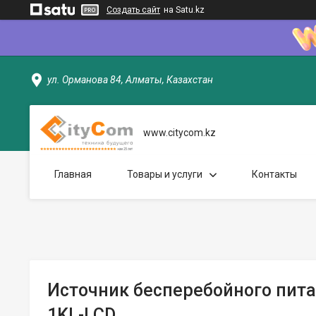
Создать сайт
на Satu.kz
ул. Орманова 84, Алматы, Казахстан
www.citycom.kz
Главная
Товары и услуги
Контакты
Источник бесперебойного пита
1KL-LCD