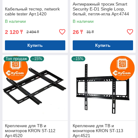
Антикражный тросик Smart
Кабельный тестер, network
Security E-D1 Single Loop,
cable tester Арт.1420
белый, петля-игла Арт.4744
В наличии
В наличии
2 120
26
₸
₸
2 494 ₸
31 ₸
Купить
Купить
Топ продаж
–15%
–15%
Крепление для ТВ и
Крепление для ТВ и
мониторов KRON ST-112
мониторов KRON ST-113
Арт.4520
Арт.4521