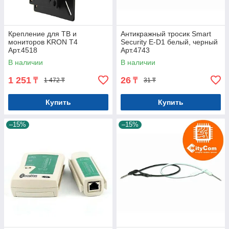
Крепление для ТВ и
Антикражный тросик Smart
мониторов KRON T4
Security E-D1 белый, черный
Арт.4518
Арт.4743
В наличии
В наличии
1 251
26
₸
₸
1 472 ₸
31 ₸
Купить
Купить
–15%
–15%