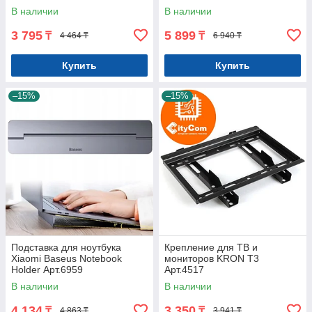
В наличии
В наличии
3 795
5 899
₸
₸
4 464 ₸
6 940 ₸
Купить
Купить
–15%
–15%
Подставка для ноутбука
Крепление для ТВ и
Xiaomi Baseus Notebook
мониторов KRON T3
Holder Арт.6959
Арт.4517
В наличии
В наличии
4 134
3 350
₸
₸
4 863 ₸
3 941 ₸