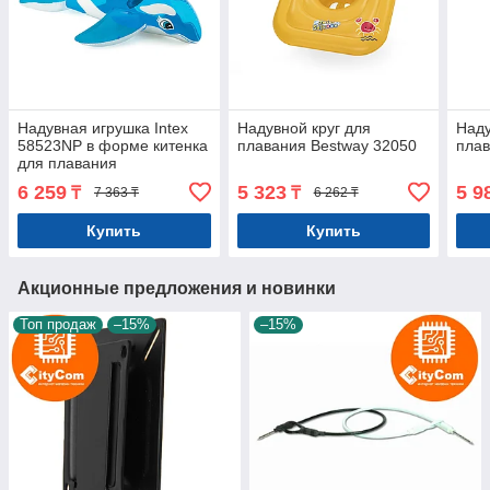
Надувная игрушка Intex
Надувной круг для
Наду
58523NP в форме китенка
плавания Bestway 32050
плав
для плавания
6 259
5 323
5 9
₸
₸
7 363 ₸
6 262 ₸
Купить
Купить
Акционные предложения и новинки
Топ продаж
–15%
–15%