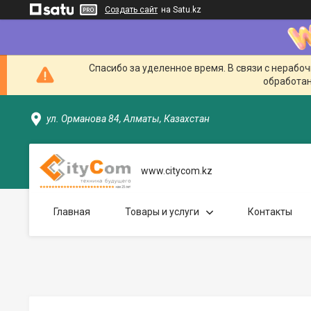
Создать сайт
на Satu.kz
Спасибо за уделенное время. В связи с нерабо
обработан
ул. Орманова 84, Алматы, Казахстан
www.citycom.kz
Главная
Товары и услуги
Контакты