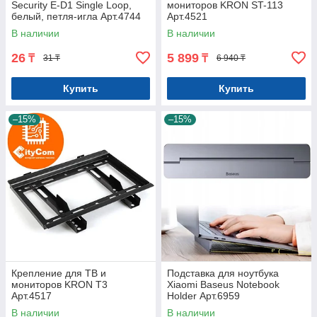
Security E-D1 Single Loop,
мониторов KRON ST-113
белый, петля-игла Арт.4744
Арт.4521
В наличии
В наличии
26
5 899
₸
₸
31 ₸
6 940 ₸
Купить
Купить
–15%
–15%
Крепление для ТВ и
Подставка для ноутбука
мониторов KRON T3
Xiaomi Baseus Notebook
Арт.4517
Holder Арт.6959
В наличии
В наличии