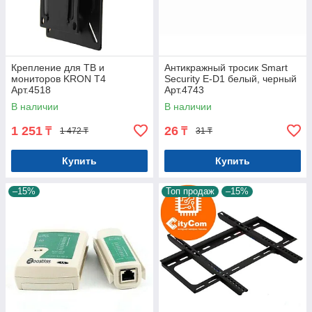
Крепление для ТВ и
Антикражный тросик Smart
мониторов KRON T4
Security E-D1 белый, черный
Арт.4518
Арт.4743
В наличии
В наличии
1 251
26
₸
₸
1 472 ₸
31 ₸
Купить
Купить
–15%
Топ продаж
–15%