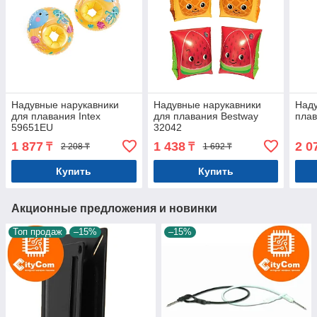
Надувные нарукавники
Надувные нарукавники
Наду
для плавания Intex
для плавания Bestway
плав
59651EU
32042
1 877
1 438
2 0
₸
₸
2 208 ₸
1 692 ₸
Купить
Купить
Акционные предложения и новинки
Топ продаж
–15%
–15%