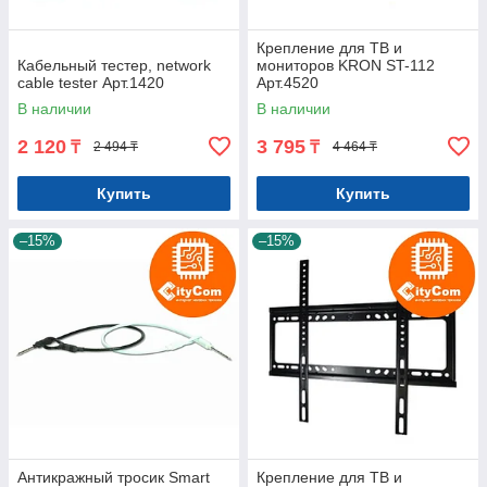
Крепление для ТВ и
Кабельный тестер, network
мониторов KRON ST-112
cable tester Арт.1420
Арт.4520
В наличии
В наличии
2 120
3 795
₸
₸
2 494 ₸
4 464 ₸
Купить
Купить
–15%
–15%
Антикражный тросик Smart
Крепление для ТВ и