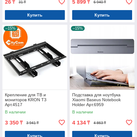
26
5 899
₸
₸
31 ₸
6 940 ₸
Купить
Купить
–15%
–15%
Крепление для ТВ и
Подставка для ноутбука
мониторов KRON T3
Xiaomi Baseus Notebook
Арт.4517
Holder Арт.6959
В наличии
В наличии
3 350
4 134
₸
₸
3 941 ₸
4 863 ₸
Купить
Купить