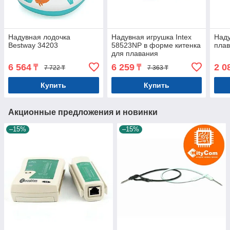
Надувная лодочка
Надувная игрушка Intex
Наду
Bestway 34203
58523NP в форме китенка
плав
для плавания
6 564
6 259
2 0
₸
₸
7 722 ₸
7 363 ₸
Купить
Купить
Акционные предложения и новинки
–15%
–15%