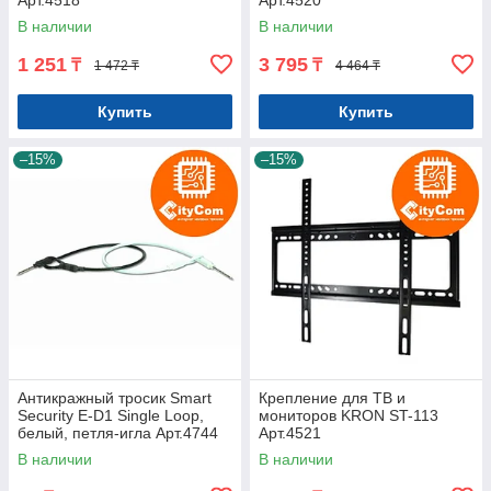
Арт.4518
Арт.4520
В наличии
В наличии
1 251
3 795
₸
₸
1 472 ₸
4 464 ₸
Купить
Купить
–15%
–15%
Антикражный тросик Smart
Крепление для ТВ и
Security E-D1 Single Loop,
мониторов KRON ST-113
белый, петля-игла Арт.4744
Арт.4521
В наличии
В наличии