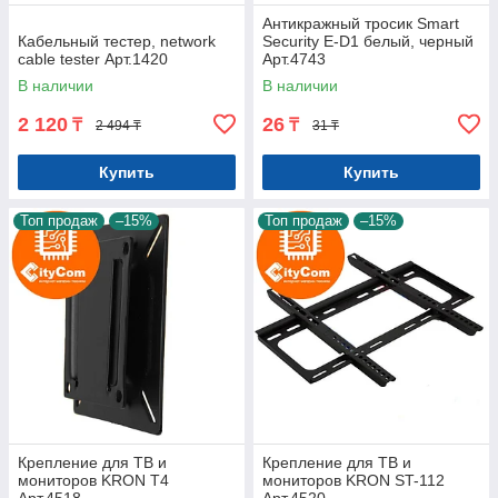
Антикражный тросик Smart
Кабельный тестер, network
Security E-D1 белый, черный
cable tester Арт.1420
Арт.4743
В наличии
В наличии
2 120
26
₸
₸
2 494 ₸
31 ₸
Купить
Купить
Топ продаж
–15%
Топ продаж
–15%
Крепление для ТВ и
Крепление для ТВ и
мониторов KRON T4
мониторов KRON ST-112