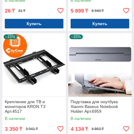
В наличии
В наличии
26
5 899
₸
₸
31 ₸
6 940 ₸
Купить
Купить
–15%
–15%
Крепление для ТВ и
Подставка для ноутбука
мониторов KRON T3
Xiaomi Baseus Notebook
Арт.4517
Holder Арт.6959
В наличии
В наличии
3 350
4 134
₸
₸
3 941 ₸
4 863 ₸