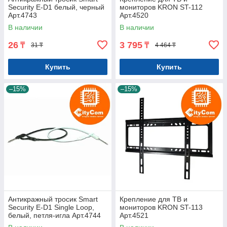
Security E-D1 белый, черный
мониторов KRON ST-112
Арт.4743
Арт.4520
В наличии
В наличии
26
3 795
₸
₸
31 ₸
4 464 ₸
Купить
Купить
–15%
–15%
Антикражный тросик Smart
Крепление для ТВ и
Security E-D1 Single Loop,
мониторов KRON ST-113
белый, петля-игла Арт.4744
Арт.4521