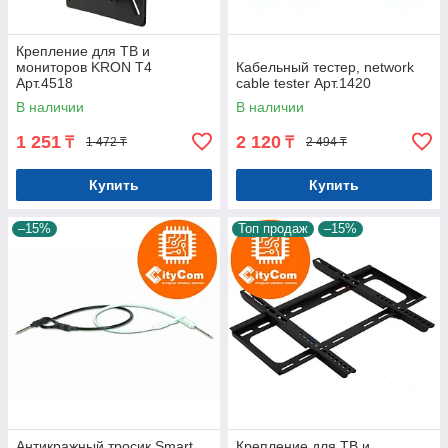
Крепление для ТВ и
мониторов KRON T4
Кабельный тестер, network
Арт.4518
cable tester Арт.1420
В наличии
В наличии
1 251
2 120
₸
₸
1 472 ₸
2 494 ₸
Купить
Купить
–15%
Топ продаж
–15%
Антикражный тросик Smart
Крепление для ТВ и