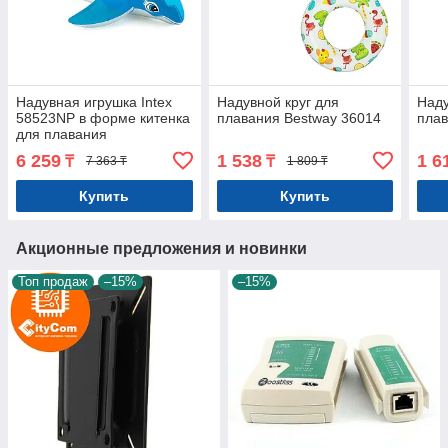
Надувная игрушка Intex
Надувной круг для
Наду
58523NP в форме китенка
плавания Bestway 36014
плав
для плавания
6 259
1 538
1 6
₸
₸
7 363 ₸
1 809 ₸
Купить
Купить
Акционные предложения и новинки
Топ продаж
–15%
–15%