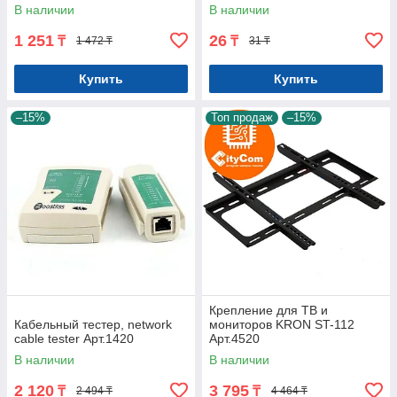
В наличии
В наличии
1 251
26
₸
₸
1 472 ₸
31 ₸
Купить
Купить
–15%
Топ продаж
–15%
Крепление для ТВ и
Кабельный тестер, network
мониторов KRON ST-112
cable tester Арт.1420
Арт.4520
В наличии
В наличии
2 120
3 795
₸
₸
2 494 ₸
4 464 ₸