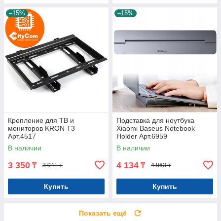
–15%
–15%
Крепление для ТВ и
Подставка для ноутбука
мониторов KRON T3
Xiaomi Baseus Notebook
Арт.4517
Holder Арт.6959
В наличии
В наличии
3 350
4 134
₸
₸
3 941 ₸
4 863 ₸
Купить
Купить
Показать ещё