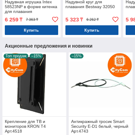
Надувная игрушка Intex
Надувной круг для
Наду
58523NP в форме китенка
плавания Bestway 32050
плав
для плавания
6 259
5 323
5 9
₸
₸
7 363 ₸
6 262 ₸
Купить
Купить
Акционные предложения и новинки
Топ продаж
–15%
–15%
Крепление для ТВ и
Антикражный тросик Smart
мониторов KRON T4
Security E-D1 белый, черный
Арт.4518
Арт.4743