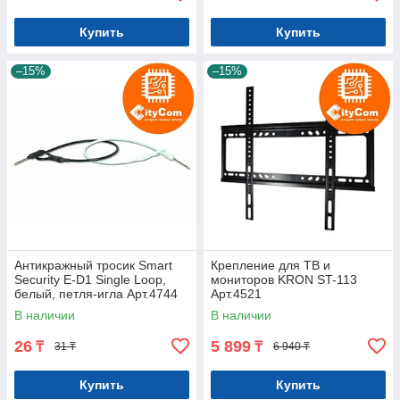
Купить
Купить
–15%
–15%
Антикражный тросик Smart
Крепление для ТВ и
Security E-D1 Single Loop,
мониторов KRON ST-113
белый, петля-игла Арт.4744
Арт.4521
В наличии
В наличии
26
5 899
₸
₸
31 ₸
6 940 ₸
Купить
Купить