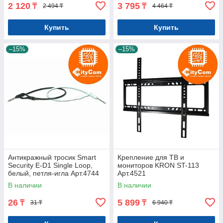
2 120
3 795
₸
₸
2 494 ₸
4 464 ₸
Купить
Купить
–15%
–15%
Антикражный тросик Smart
Крепление для ТВ и
Security E-D1 Single Loop,
мониторов KRON ST-113
белый, петля-игла Арт.4744
Арт.4521
В наличии
В наличии
26
5 899
₸
₸
31 ₸
6 940 ₸