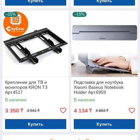
Купить
Купить
–15%
–15%
Крепление для ТВ и
Подставка для ноутбука
мониторов KRON T3
Xiaomi Baseus Notebook
Арт.4517
Holder Арт.6959
В наличии
В наличии
3 350
4 134
₸
₸
3 941 ₸
4 863 ₸
Купить
Купить