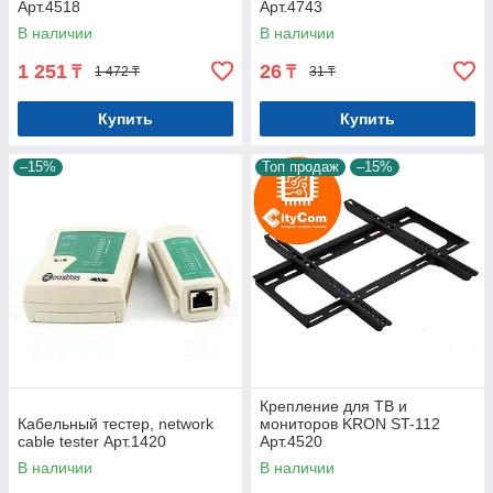
Арт.4518
Арт.4743
В наличии
В наличии
1 251
26
₸
₸
1 472 ₸
31 ₸
Купить
Купить
–15%
Топ продаж
–15%
Крепление для ТВ и
Кабельный тестер, network
мониторов KRON ST-112
cable tester Арт.1420
Арт.4520
В наличии
В наличии