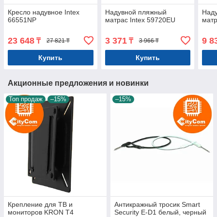
Кресло надувное Intex
Надувной пляжный
Над
66551NP
матрас Intex 59720EU
матр
23 648
3 371
9 8
₸
₸
27 821 ₸
3 966 ₸
Купить
Купить
Акционные предложения и новинки
Топ продаж
–15%
–15%
Крепление для ТВ и
Антикражный тросик Smart
мониторов KRON T4
Security E-D1 белый, черный