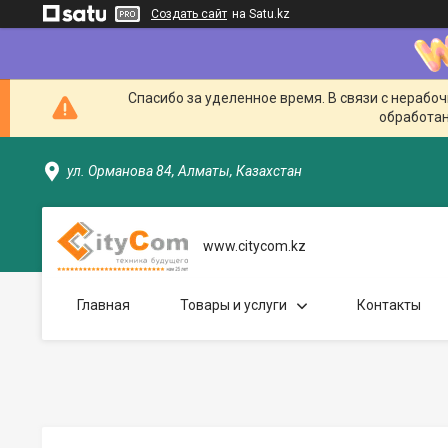
Создать сайт
на Satu.kz
Спасибо за уделенное время. В связи с нерабо
обработан
ул. Орманова 84, Алматы, Казахстан
www.citycom.kz
Главная
Товары и услуги
Контакты