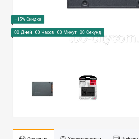
–15%
0
0
Дней
0
0
Часов
0
0
Минут
0
0
Секунд
Описание
Характеристики
Информа