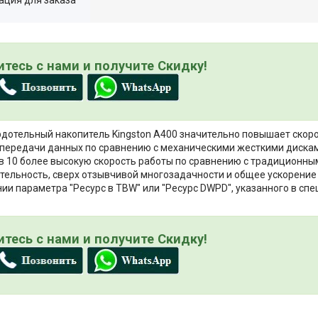
тесь с нами и получите Скидку!
рдотельный накопитель Kingston A400 значительно повышает скоро
и передачи данных по сравнению с механическими жесткими дискам
 в 10 более высокую скорость работы по сравнению с традиционны
ельность, сверх отзывчивой многозадачности и общее ускорение
ии параметра "Ресурс в TBW" или "Ресурс DWPD", указанного в сп
тесь с нами и получите Скидку!