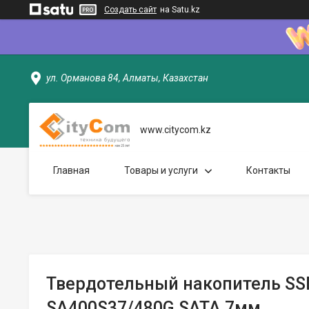
Создать сайт
на Satu.kz
ул. Орманова 84, Алматы, Казахстан
www.citycom.kz
Главная
Товары и услуги
Контакты
Твердотельный накопитель SSD
SA400S37/480G SATA 7мм