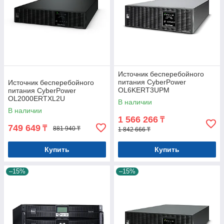
Источник бесперебойного
питания CyberPower
Источник бесперебойного
OL6KERT3UPM
питания CyberPower
OL2000ERTXL2U
В наличии
В наличии
1 566 266
₸
749 649
₸
881 940 ₸
1 842 666 ₸
Купить
Купить
–15%
–15%