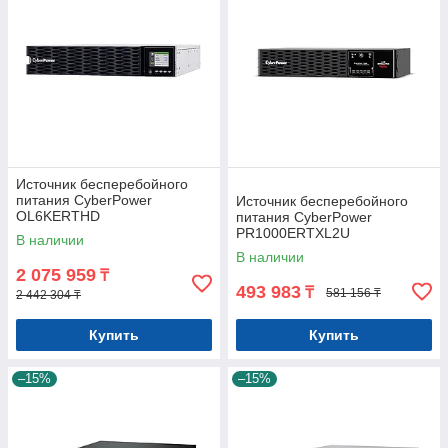
Источник бесперебойного
питания CyberPower
Источник бесперебойного
OL6KERTHD
питания CyberPower
PR1000ERTXL2U
В наличии
В наличии
2 075 959
₸
493 983
₸
581 156 ₸
2 442 304 ₸
Купить
Купить
–15%
–15%