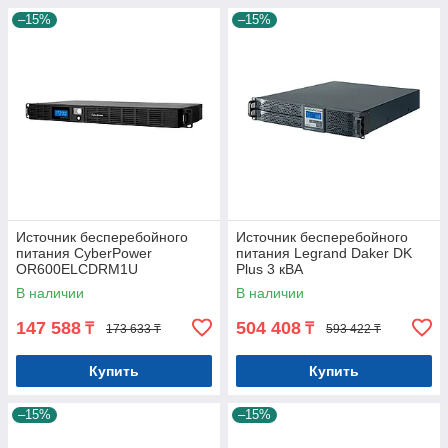
–15%
–15%
Источник бесперебойного
Источник бесперебойного
питания CyberPower
питания Legrand Daker DK
OR600ELCDRM1U
Plus 3 кВА
В наличии
В наличии
147 588
504 408
₸
₸
173 633 ₸
593 422 ₸
Купить
Купить
–15%
–15%