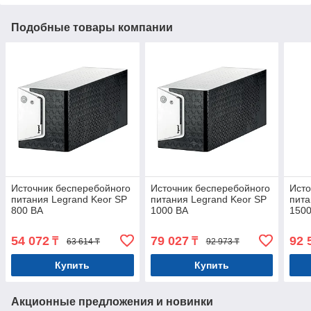
Подобные товары компании
Источник бесперебойного
Источник бесперебойного
Исто
питания Legrand Keor SP
питания Legrand Keor SP
пита
800 ВА
1000 ВА
150
54 072
79 027
92 
₸
₸
63 614 ₸
92 973 ₸
Купить
Купить
Акционные предложения и новинки