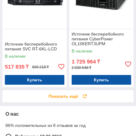
Источник бесперебойного
питания CyberPower
OL10KERT3UPM
Источник бесперебойного
питания SVC RT-6KL-LCD
В наличии
В наличии
1 725 964
₸
517 835
₸
609 218 ₸
2 030 546 ₸
Купить
Купить
Показать ещё
О нас
86% положительных из 8 отзывов за год