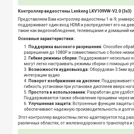
Контроллер видеостены Lenkeng LKV109VW-V2.0 (3x3)
Представляем Вам контроллер видеостены 1-в-9, универ
поддерживает один вход HDMI и распределяет его на де
такие как видеонаблюдение, телевещание и домашний ки
Основные характеристики:
Поддержка высокого разрешения:
Способен обра
разрешения до 1080P и совместимостью с более низк
Гибкие режимы сборки:
Поддерживает несколько конф
могут легко настраивать режимы сборки с помощью уп
Возможности аудиовыхода:
Оборудован 3.5мм ауд
интеграции аудио.
Поворот изображения на дисплее:
Поддерживает по
гибкость установки при установке дисплеев вверх ног
Простота в использовании:
Разработан для удобст
Поддерживается также обновление прошивки через ми
Улучшенная защита:
Встроенные функции защиты о
обеспечивают надежную производительность и долго
Этот контроллер видеостены легко адаптируется под ра
различных областях, от железнодорожного транспорта и