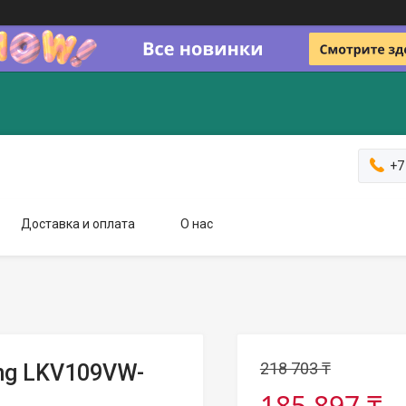
+7
Доставка и оплата
О нас
218 703 ₸
ng LKV109VW-
185 897 ₸