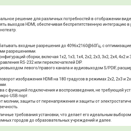
сальное решение для различных потребностей в отображении виде
вять выходов HDMI, обеспечивая беспрепятственную интеграцию в
нотеатр.
батывать входные разрешения до 4096x2160@60Гц, с оптимизаци
ими разрешениями.
игураций сборки, включая 1x2, 1x3, 1x4, 2x2, 2x3, 3x2, 2x4, 4x2 и
равления RS-232 или переключателей DIP.
иовыходом левого/правого канала и аудиовыходом S/PDIF, расш
ворот изображения HDMI на 180 градусов в режимах 2x2, 2x3 и 2x
ами.
ва с функцией подключения и воспроизведения, не требующей уст
кро-USB порт.
т молнии, защиты от перенапряжения и защиты от электростатич
вечность.
зличные требования установки, что делает его идеальным выбором
 умных городов до образовательных учреждений и далее.