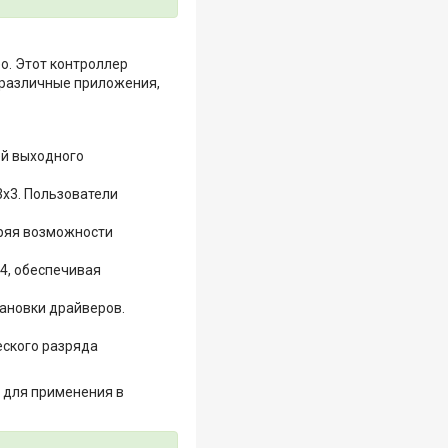
о. Этот контроллер
 различные приложения,
ей выходного
 3x3. Пользователи
иряя возможности
4, обеспечивая
ановки драйверов.
еского разряда
 для применения в