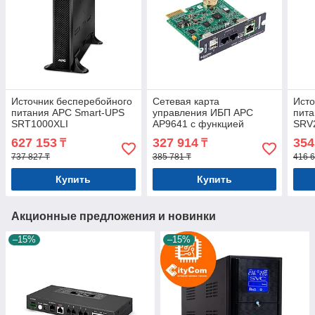
Источник бесперебойного
Сетевая карта
Исто
питания APC Smart-UPS
управления ИБП APC
пита
SRT1000XLI
AP9641 с функцией
SRV
контроля состояния
627 153
327 914
354
₸
₸
окружающей среды
737 827 ₸
385 781 ₸
416 6
Купить
Купить
Акционные предложения и новинки
–15%
–15%