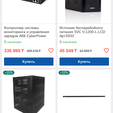
Контроллер системы
Источник бесперебойного
мониторинга и управления
питания SVC V-1200-L-LCD
зарядом АКБ CyberPower
Арт.5933
BM100
В наличии
В наличии
335 985
45 049
₸
₸
395 276 ₸
52 999 ₸
Купить
Купить
–15%
–15%