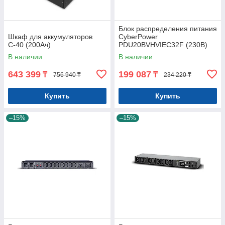
Блок распределения питания
Шкаф для аккумуляторов
CyberPower
С-40 (200Ач)
PDU20BVHVIEC32F (230В)
В наличии
В наличии
643 399
199 087
₸
₸
756 940 ₸
234 220 ₸
Купить
Купить
–15%
–15%