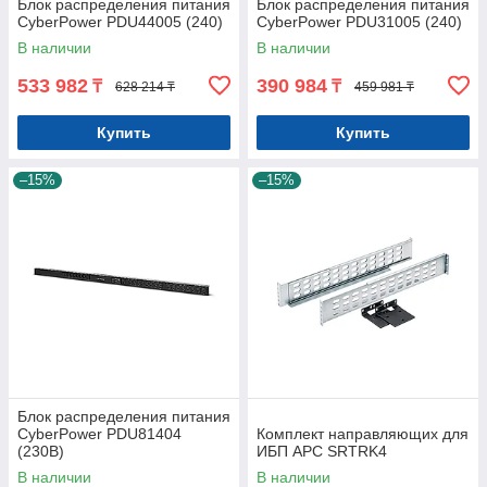
Блок распределения питания
Блок распределения питания
CyberPower PDU44005 (240)
CyberPower PDU31005 (240)
В наличии
В наличии
533 982
390 984
₸
₸
628 214 ₸
459 981 ₸
Купить
Купить
–15%
–15%
Блок распределения питания
CyberPower PDU81404
Комплект направляющих для
(230В)
ИБП APC SRTRK4
В наличии
В наличии