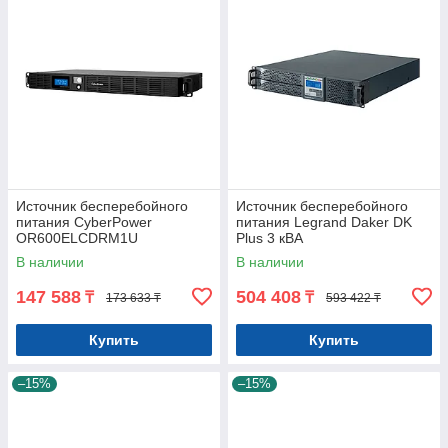
Источник бесперебойного
Источник бесперебойного
питания CyberPower
питания Legrand Daker DK
OR600ELCDRM1U
Plus 3 кВА
В наличии
В наличии
147 588
504 408
₸
₸
173 633 ₸
593 422 ₸
Купить
Купить
–15%
–15%