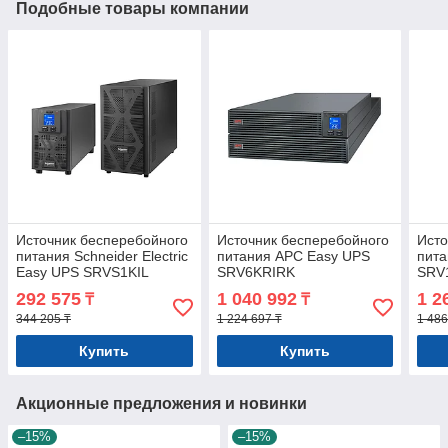
Подобные товары компании
Источник бесперебойного
Источник бесперебойного
Исто
питания Schneider Electric
питания APC Easy UPS
пита
Easy UPS SRVS1KIL
SRV6KRIRK
SRV
292 575
1 040 992
1 2
₸
₸
344 205 ₸
1 224 697 ₸
1 486
Купить
Купить
Акционные предложения и новинки
–15%
–15%