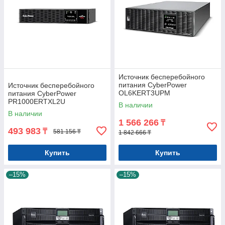
Источник бесперебойного
питания CyberPower
Источник бесперебойного
OL6KERT3UPM
питания CyberPower
PR1000ERTXL2U
В наличии
В наличии
1 566 266
₸
493 983
₸
581 156 ₸
1 842 666 ₸
Купить
Купить
–15%
–15%