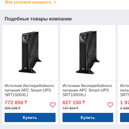
Все условия возврата
Подобные товары компании
Источник бесперебойного
Источник бесперебойного
Исто
питания APC Smart-UPS
питания APC Smart-UPS
пита
SRT1500XLI
SRT1000XLI
SRT
772 850
627 150
1 9
₸
₸
909 236 ₸
737 824 ₸
2 328
Купить
Купить