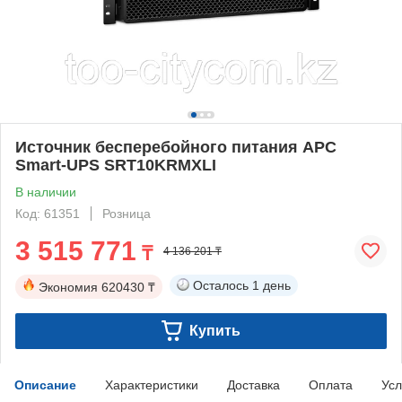
Источник бесперебойного питания APC
Smart-UPS SRT10KRMXLI
В наличии
Код: 61351
Розница
3 515 771
₸
4 136 201 ₸
Осталось
1 день
Экономия
620430 ₸
Купить
Описание
Характеристики
Доставка
Оплата
Усл