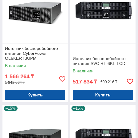
Источник бесперебойного
питания CyberPower
OL6KERT3UPM
Источник бесперебойного
питания SVC RT-6KL-LCD
В наличии
В наличии
1 566 264
₸
517 834
₸
609 216 ₸
1 842 664 ₸
Купить
Купить
–15%
–15%