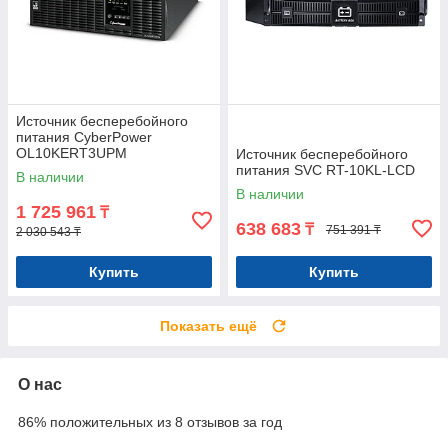
Источник бесперебойного
питания CyberPower
OL10KERT3UPM
Источник бесперебойного
питания SVC RT-10KL-LCD
В наличии
В наличии
1 725 961
₸
638 683
₸
751 391 ₸
2 030 543 ₸
Купить
Купить
Показать ещё
О нас
86% положительных из 8 отзывов за год