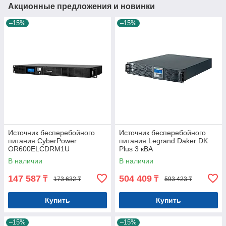
Акционные предложения и новинки
–15%
–15%
Источник бесперебойного
Источник бесперебойного
питания CyberPower
питания Legrand Daker DK
OR600ELCDRM1U
Plus 3 кВА
В наличии
В наличии
147 587
504 409
₸
₸
173 632 ₸
593 423 ₸
Купить
Купить
–15%
–15%