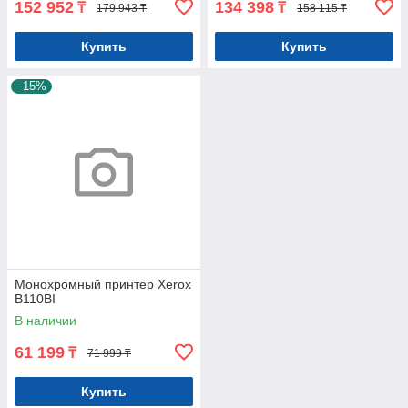
152 952
134 398
₸
₸
179 943 ₸
158 115 ₸
Купить
Купить
–15%
Монохромный принтер Xerox
B110BI
В наличии
61 199
₸
71 999 ₸
Купить