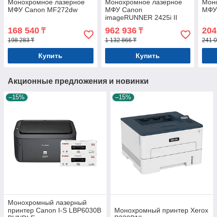
Монохромное лазерное
Монохромное лазерное
Мон
МФУ Canon MF272dw
МФУ Canon
МФУ
imageRUNNER 2425i II
168 540
962 936
204
₸
₸
198 283 ₸
1 132 866 ₸
241 0
Купить
Купить
Акционные предложения и новинки
–15%
–15%
Монохромный лазерный
принтер Canon I-S LBP6030B
Монохромный принтер Xerox