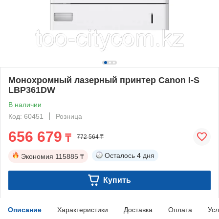
Монохромный лазерный принтер Canon I-S
LBP361DW
В наличии
Код: 60451
Розница
656 679
₸
772 564 ₸
Осталось
4 дня
Экономия
115885 ₸
Купить
Описание
Характеристики
Доставка
Оплата
Усл