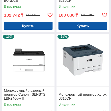
BUNDLE
B230DNI
В наличии
В наличии
132 742
103 038
₸
₸
156 167 ₸
121 222 ₸
Купить
Купить
–15%
–15%
Монохромный лазерный
принтер Canon i-SENSYS
Монохромный принтер Xerox
LBP246dw II
B310DNI
В наличии
В наличии