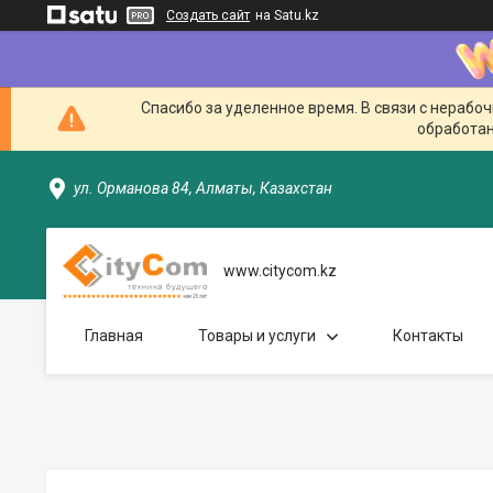
Создать сайт
на Satu.kz
Спасибо за уделенное время. В связи с нерабо
обработан
ул. Орманова 84, Алматы, Казахстан
www.citycom.kz
Главная
Товары и услуги
Контакты