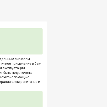
идальным сигналом
пичное применение в бэк-
 и эксплуатации
огут быть подключены
ключить с помощью
охраняя электропитание и