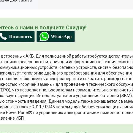
тесь с нами и получите Скидку!
 встроенных АКБ. Для полноценной работы требуется дополнтель
точников резервного питания для информационно-технического о
коммуникационных устройств, сетевых устройств, систем безопасно
использует топологию двойного преобразования для обеспечения
позволяет экономить электроэнергию и сократить расходы на не
жностью «горячей замены» для проведения технического обслужи
 (EPO), что позволяет пользователям незамедлительно отключать 
спользует функцию Интеллектуального управления батареей (SBM),
щую стоимость владения. Данная модель также оснащается съем
ринга ,а также RJ11 / RJ45 портом для обеспечения защиты лини
ние PowerPanel® по управлению электропитанием позволяет поль
авление ИБП.