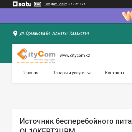
Создать сайт
на Satu.kz
ул. Орманова 84, Алматы, Казахстан
www.citycom.kz
Главная
Товары и услуги
Контакты
Источник бесперебойного пита
OL10KERT3UPM