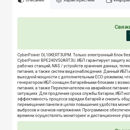
Свяжи
CyberPower OL10KERT3UPM. Только электронный блок без
CyberPower BPE240V50ART3U. ИБП гарантирует защиту ис
рабочих станций, NAS / устройств хранения данных, теле
питания, а также систем видеонаблюдения. Данный ИБП 
выходной мощности с дополнительным ECO-режимом, что 
генератором ИБП оснащен батарейными блоками с возмо
питания, а также Переключателем на аварийное питание
ситуациях. Для продления срока службы батареи, ИБП и
эффективность процесса зарядки батарей и снизить об
перемещения панели в целях повышения удобства монито
выбросов и скачков напряжения. Программное обеспече
времени осуществлять мониторинг и дистанционное упр