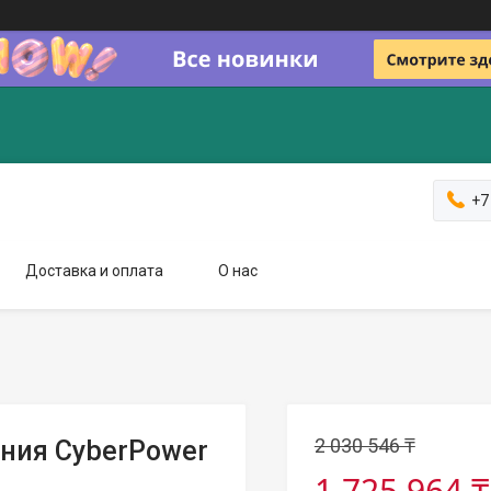
+7
Доставка и оплата
О нас
2 030 546 ₸
ния CyberPower
1 725 964 ₸