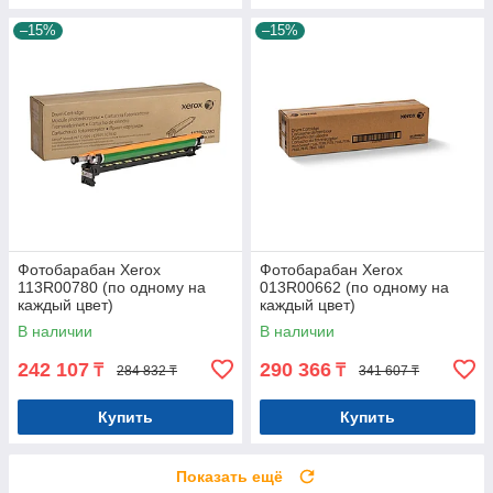
–15%
–15%
Фотобарабан Xerox
Фотобарабан Xerox
113R00780 (по одному на
013R00662 (по одному на
каждый цвет)
каждый цвет)
В наличии
В наличии
242 107
290 366
₸
₸
284 832 ₸
341 607 ₸
Купить
Купить
Показать ещё