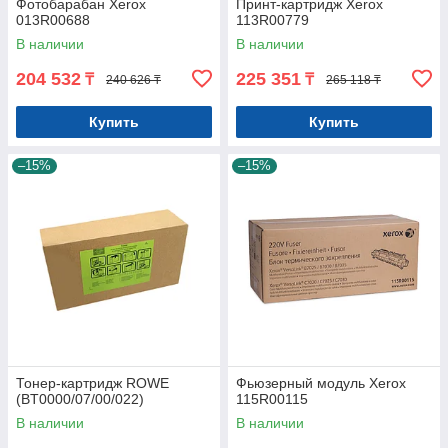
Фотобарабан Xerox
Принт-картридж Xerox
013R00688
113R00779
В наличии
В наличии
204 532
225 351
₸
₸
240 626 ₸
265 118 ₸
Купить
Купить
–15%
–15%
Тонер-картридж ROWE
Фьюзерный модуль Xerox
(BT0000/07/00/022)
115R00115
В наличии
В наличии