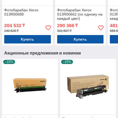
Фотобарабан Xerox
Фотобарабан Xerox
Фото
013R00688
013R00662 (по одному на
013R
каждый цвет)
кажд
204 532
290 366
481
₸
₸
240 626 ₸
341 607 ₸
566 6
Купить
Купить
Акционные предложения и новинки
–15%
–15%