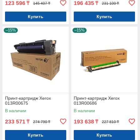
123 596
196 435
₸
₸
145 407 ₸
231 100 ₸
Купить
Купить
–15%
–15%
Принт-картридж Xerox
Принт-картридж Xerox
013R00675
013R00686
В наличии
В наличии
233 571
193 638
₸
₸
274 790 ₸
227 810 ₸
Купить
Купить