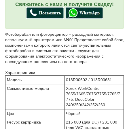
Свяжитесь с нами и получите Скидку!
Фотобарабан или фоторецептор – расходный материал,
используемый принтером или МФУ. Представляет собой блок,
компонентами которого являются светочувствительный
фотобарабан и система его очистки - служит для
формирования электростатического изображения с
последующим нанесением на него тонера
Характеристики
Модель
013R00602 / 013R00631
Совместимые модели
Xerox WorkCentre
7655/7665/7675/7755/7765/7
775, DocuColor
240/250/242/252/260
Цвет
Чёрный
Ресурс картриджа
215 000 (для DC) / 231 000
(для WC) стандартных