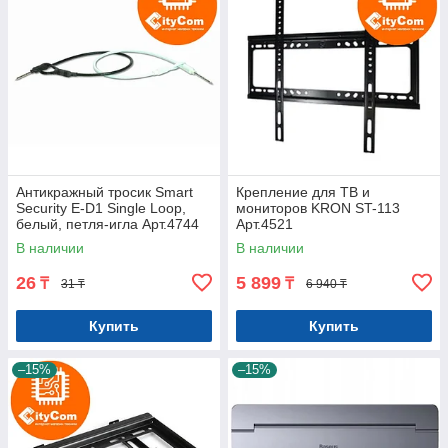
Антикражный тросик Smart
Крепление для ТВ и
Security E-D1 Single Loop,
мониторов KRON ST-113
белый, петля-игла Арт.4744
Арт.4521
В наличии
В наличии
26
5 899
₸
₸
31 ₸
6 940 ₸
Купить
Купить
–15%
–15%