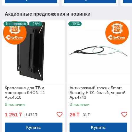
Акционные предложения и новинки
Топ продаж
–15%
–15%
Крепление для ТВ и
Антикражный тросик Smart
мониторов KRON T4
Security E-D1 белый, черный
Арт.4518
Арт.4743
В наличии
В наличии
1 251
26
₸
₸
1 472 ₸
31 ₸
Купить
Купить