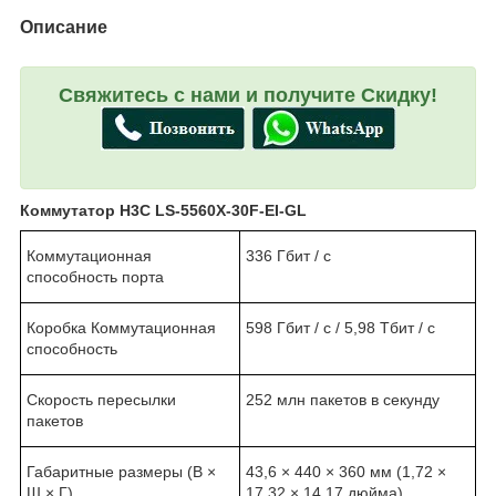
Описание
Свяжитесь с нами и получите Скидку!
Коммутатор
H3
C
LS-5560
X-30
F-
EI-
GL
Коммутационная
336 Гбит / с
способность порта
Коробка Коммутационная
598 Гбит / с / 5,98 Тбит / с
способность
Скорость пересылки
252 млн пакетов в секунду
пакетов
Габаритные размеры (В ×
43,6 × 440 × 360 мм (1,72 ×
Ш × Г)
17,32 × 14,17 дюйма)