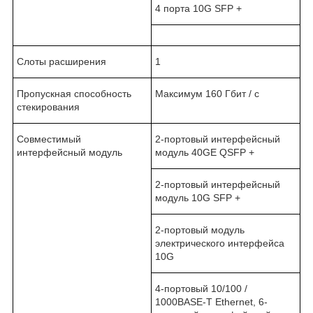
4 порта 10G SFP +
Слоты расширения
1
Пропускная способность
Максимум 160 Гбит / с
стекирования
Совместимый
2-портовый интерфейсный
интерфейсный модуль
модуль 40
GE
QSFP
+
2-портовый интерфейсный
модуль 10
G
SFP
+
2-портовый модуль
электрического интерфейса
10
G
4-портовый 10/100 /
1000
BASE
-
T
Ethernet
, 6-