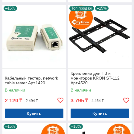
–15%
Топ продаж
–15%
Крепление для ТВ и
Кабельный тестер, network
мониторов KRON ST-112
cable tester Арт.1420
Арт.4520
В наличии
В наличии
2 120
3 795
₸
₸
2 494 ₸
4 464 ₸
Купить
Купить
–15%
–15%