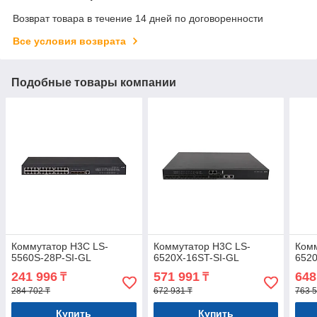
Возврат товара в течение 14 дней по договоренности
Все условия возврата
Подобные товары компании
Коммутатор H3C LS-
Коммутатор H3C LS-
Комм
5560S-28P-SI-GL
6520X-16ST-SI-GL
6520
241 996
571 991
648
₸
₸
284 702 ₸
672 931 ₸
763 5
Купить
Купить