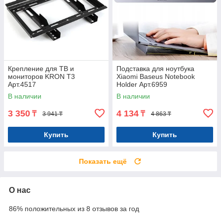
Крепление для ТВ и
Подставка для ноутбука
мониторов KRON T3
Xiaomi Baseus Notebook
Арт.4517
Holder Арт.6959
В наличии
В наличии
3 350
4 134
₸
₸
3 941 ₸
4 863 ₸
Купить
Купить
Показать ещё
О нас
86% положительных из 8 отзывов за год