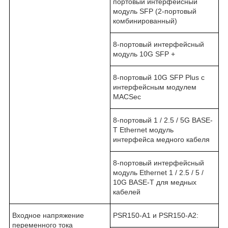
портовый интерфейсный
модуль
SFP
(2-портовый
комбинированный)
8-портовый интерфейсный
модуль 10
G
SFP
+
8-портовый 10
G
SFP
Plus
с
интерфейсным модулем
MACSec
8-портовый 1 / 2.5 / 5
G
BASE
-
T
Ethernet
модуль
интерфейса медного кабеля
8-портовый интерфейсный
модуль
Ethernet
1 / 2.5 / 5 /
10
G
BASE
-
T
для медных
кабелей
Входное напряжение
PSR150-A1 и PSR150-A2:
переменного тока