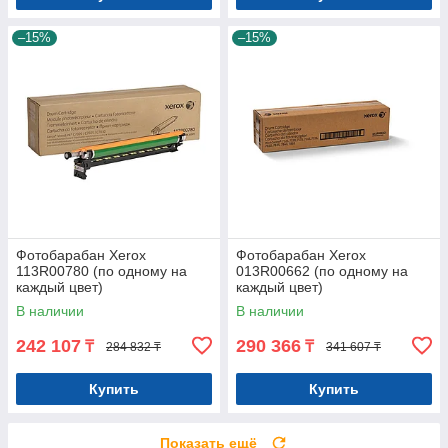
–15%
–15%
Фотобарабан Xerox
Фотобарабан Xerox
113R00780 (по одному на
013R00662 (по одному на
каждый цвет)
каждый цвет)
В наличии
В наличии
242 107
290 366
₸
₸
284 832 ₸
341 607 ₸
Купить
Купить
Показать ещё