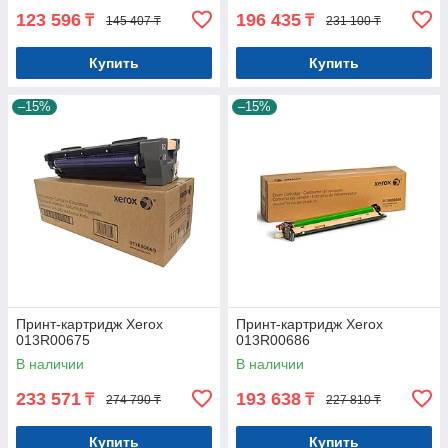
123 596
196 435
₸
₸
145 407 ₸
231 100 ₸
Купить
Купить
–15%
–15%
Принт-картридж Xerox
Принт-картридж Xerox
013R00675
013R00686
В наличии
В наличии
233 571
193 638
₸
₸
274 790 ₸
227 810 ₸
Купить
Купить