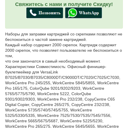
Свяжитесь с нами и получите Скидку!
Наборы для заправки картриджей со скрепками позволяют не
беспокоиться о частой замене картриджей.
Каждый набор содержит 2000 скрепок. Картридж содержит
2000 скрепок, что позволяет пользователю не беспокоиться о
том,
что они закончатся в самый необходимый момент.
Характеристики Совместимость: Офисный финишер-
буклетмейкер для VersaLink
B7025/B7030/B7035/C8000DT/C9000DT/C7020/C7025/C7030,
WorkCentre Pro 245/255, WorkCentre 5845/5855, WorkCentre
Pro 165/175, ColorQube 9201/9202/9203, WorkCentre
5765/5775/5790, WorkCentre 5222, ColorQube
9301/9302/9303, WorkCentre Pro 232/238, CopyCentre C65
Digital Copier, CopyCentre 265/275, CopyCentre 232/238,
WorkCentre 5735/5740/5745/5755, WorkCentre
5325/5330/5335, WorkCentre 7525/7530/7535/7545/7556,
WorkCentre 5665/5675/5687, WorkCentre 5225/5230,
WorkCentre Pro 265/275, WorkCentre 5645/5655, WorkCentre