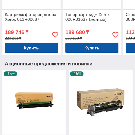
Картридж фоторецептора
Тонер-картридж Xerox
Скреп
Xerox 013R00687
006R01637 (жёлтый)
008
189 746
189 680
113
₸
₸
223 231 ₸
223 153 ₸
133 3
Купить
Купить
Акционные предложения и новинки
–15%
–15%