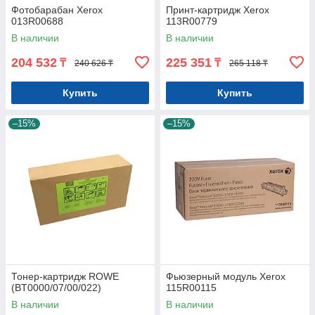
Фотобарабан Xerox
Принт-картридж Xerox
013R00688
113R00779
В наличии
В наличии
204 532
225 351
₸
₸
240 626 ₸
265 118 ₸
Купить
Купить
–15%
–15%
Тонер-картридж ROWE
Фьюзерный модуль Xerox
(BT0000/07/00/022)
115R00115
В наличии
В наличии