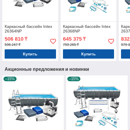
Каркасный бассейн Intex
Каркасный бассейн Intex
Карк
26364NP
26368NP
263
506 810
645 375
832
₸
₸
596 247 ₸
759 265 ₸
979 3
Купить
Купить
Акционные предложения и новинки
–15%
–15%