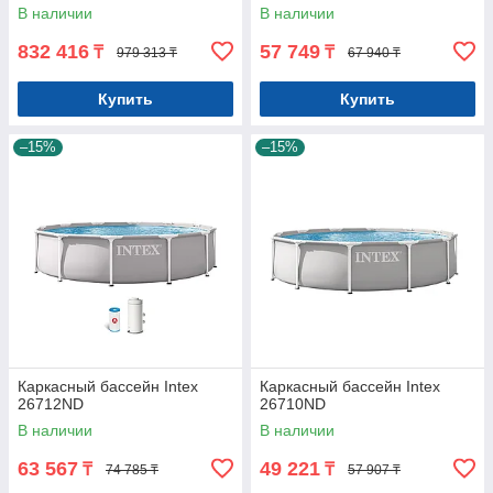
В наличии
В наличии
832 416
57 749
₸
₸
979 313 ₸
67 940 ₸
Купить
Купить
–15%
–15%
Каркасный бассейн Intex
Каркасный бассейн Intex
26712ND
26710ND
В наличии
В наличии
63 567
49 221
₸
₸
74 785 ₸
57 907 ₸