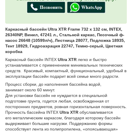
Каркасный бассейн Ultra XTR Frame 732 х 132 см, INTEX,
26340NP, Винил, 47241 л., Стальной каркас, Песочный ф-
насос 26648 (10599л/ч), Лестница 28077, Подложка 18935,
Тент 18929, Гидроаэрация 22747, Темно-серый, Цветная
коробка
Каркасный бассейн INTEX
Ultra XTR
легко и быстро
устанавливается c применением минимальных технических
средств. Красивый, компактный, функциональный, удобный в
эксплуатации бассейн подарит всей семье много радости.
Процесс сборки, до наполнения бассейна водой,
занимает около 60 минут.
Для установки бассейн не нуждается в специальной
подготовке грунта, годится любая, освобожденная от
посторонних предметов, ровная горизонтальная поверхность.
Прочность бассейна INTEX
Ultra XTR
обуславливается
его металлическим каркасом, благодаря которому бассейн
выдерживает большие нагрузки. Поддержанию формы
способствует лента из полипропилена, «опоясывающая»