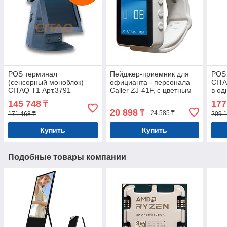
POS терминал
Пейджер-приемник для
POS 
(сенсорный моноблок)
официанта - персонала
CITA
CITAQ T1 Арт.3791
Caller ZJ-41F, с цветным
в од
дисплеем, белый. Арт
145 748
177
₸
5800
20 898
₸
24 585 ₸
171 468 ₸
209 1
Купить
Купить
Подобные товары компании