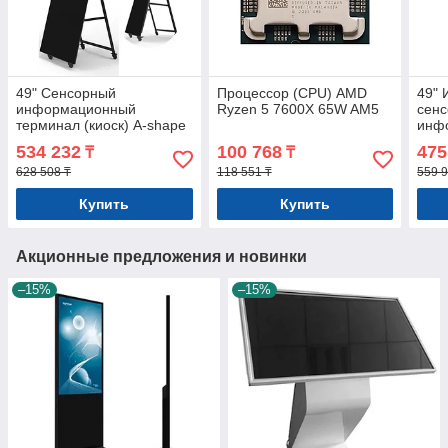
49" Сенсорный
Процессор (CPU) AMD
49" 
информационный
Ryzen 5 7600X 65W AM5
сен
терминал (киоск) A-shape
инф
Mercury A49W-93-IRT,
терм
534 232
100 768
475
₸
₸
Windows Арт.7937
T-sh
628 508 ₸
118 551 ₸
IRT 
559 9
Купить
Купить
Акционные предложения и новинки
–15%
–15%