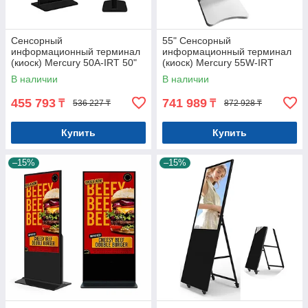
Сенсорный
55" Сенсорный
информационный терминал
информационный терминал
(киоск) Mercury 50A-IRT 50"
(киоск) Mercury 55W-IRT
(Android IR сенсор) Арт.6730
(Windows/ сенсор) Арт.7781
В наличии
В наличии
455 793
741 989
₸
₸
536 227 ₸
872 928 ₸
Купить
Купить
–15%
–15%