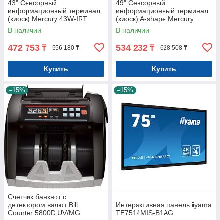
43" Сенсорный
49" Сенсорный
информационный терминал
информационный терминал
(киоск) Mercury 43W-IRT
(киоск) A-shape Mercury
Windows Арт.7830
A49W-93-IRT, Windows
В наличии
В наличии
Арт.7937
472 753
534 232
₸
₸
556 180 ₸
628 508 ₸
Купить
Купить
–15%
–15%
Счетчик банкнот с
детектором валют Bill
Интерактивная панель iiyama
Counter 5800D UV/MG
TE7514MIS-B1AG