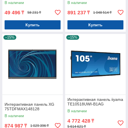
Арт.7822
В наличии
В наличии
49 496
891 237
₸
₸
58 231 ₸
1 048 514 ₸
Купить
Купить
–15%
–15%
Интерактивная панель iiyama
TE10518UWI-B1AG
Интерактивная панель XG
75TDFMAX148128
В наличии
В наличии
4 772 428
₸
874 987
₸
1 029 396 ₸
5 614 621 ₸