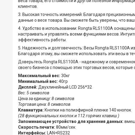
веса товара, его стоимости и другой полезной информа
клиентов.
3. Высокая точность измерений: Благодаря прецизионны
данные о весе товара. Вы сможете быть уверены, что ваш
4. Удобство в использовании: Rongta RLS1100A оснащены
настраивать и управлять всеми функциями весов. Интуи
эффективность работы.
5. Надежность и долговечность: Весы Rongta RLS1100A и
Благодаря этому, вы сможете использовать эти весы в те
Доверьтесь Rongta RLS1100A - надежному и современном
своего бизнеса с помощью этих торговых весов, которы
Максимальный вес:
30кг
Минимальный вес:
40гр
Дисплей:
Двухлинейный LCD 256*32
Вес: 5 символов
Цена за единицу: 8 символов
Торговая цена: 8 символов
Клавиатура:
Кнопки на полиэфирной пленке 140 кнопок
(28 функциональных кнопок и 112 горячих клавиш )
Запоминающее устройство для хранения данных:
вмещ
Скорость печати:
80мм/сек
Интерфейсы:
LAN+RS232