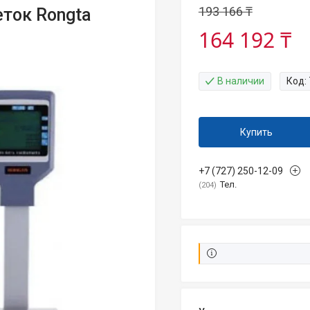
193 166 ₸
еток Rongta
164 192 ₸
В наличии
Код:
Купить
+7 (727) 250-12-09
Тел.
204