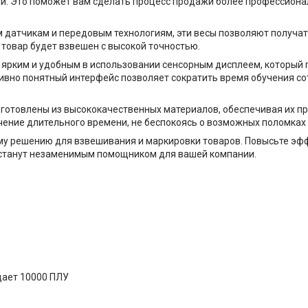
ции. Это поможет вам сделать процесс продажи более профессион
м датчикам и передовым технологиям, эти весы позволяют получа
 товар будет взвешен с высокой точностью.
 ярким и удобным в использовании сенсорным дисплеем, который 
тивно понятный интерфейс позволяет сократить время обучения со
зготовлены из высококачественных материалов, обеспечивая их пр
чение длительного времени, не беспокоясь о возможных поломках 
у решению для взвешивания и маркировки товаров. Повысьте эфф
е станут незаменимым помощником для вашей компании.
ает 10000 ПЛУ