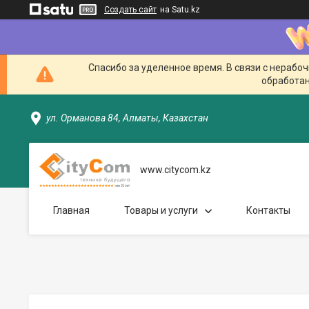
Создать сайт
на Satu.kz
Спасибо за уделенное время. В связи с нерабо
обработан
ул. Орманова 84, Алматы, Казахстан
www.citycom.kz
Главная
Товары и услуги
Контакты