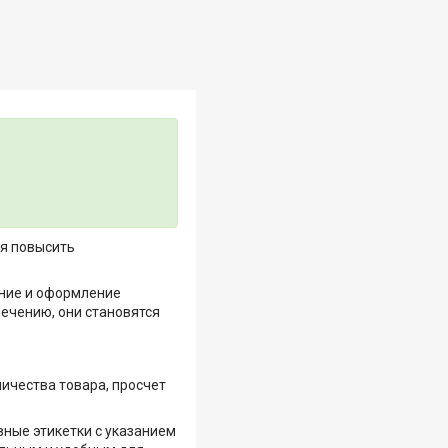
ся повысить
ание и оформление
ечению, они становятся
личества товара, просчет
вные этикетки с указанием