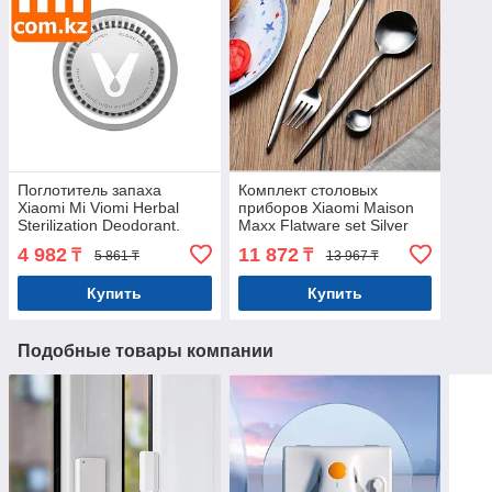
Поглотитель запаха
Комплект столовых
Xiaomi Mi Viomi Herbal
приборов Xiaomi Maison
Sterilization Deodorant.
Maxx Flatware set Silver
Очиститель холодильника.
Steel, серебристо-
4 982
11 872
₸
₸
5 861 ₸
13 967 ₸
Фильтр. Арт.5921
стальной Арт.5817
Купить
Купить
Подобные товары компании