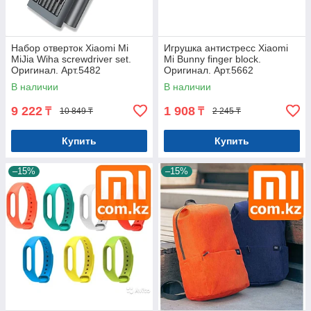
Набор отверток Xiaomi Mi
Игрушка антистресс Xiaomi
MiJia Wiha screwdriver set.
Mi Bunny finger block.
Оригинал. Арт.5482
Оригинал. Арт.5662
В наличии
В наличии
9 222
1 908
₸
₸
10 849 ₸
2 245 ₸
Купить
Купить
–15%
–15%