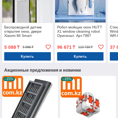
Беспроводной датчик
Робот-мойщик окон HUTT
Стек
открытия окна, двери
X1 window cleaning robot
Wind
Xiaomi Mi Smart
Оригинал. Арт.7987
WR-
Door/Window Sensor 2
окон
Умный дом. Оригинал.
5 088
96 671
37 
₸
₸
5 986 ₸
113 730 ₸
Арт.7143
Купить
Купить
Акционные предложения и новинки
–15%
–15%