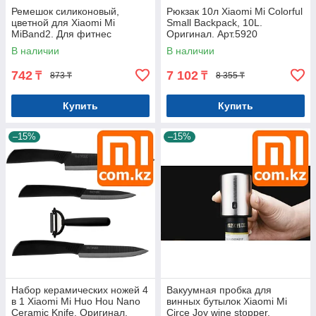
Ремешок силиконовый,
Рюкзак 10л Xiaomi Mi Colorful
цветной для Xiaomi Mi
Small Backpack, 10L.
MiBand2. Для фитнес
Оригинал. Арт.5920
браслета. Арт.5485
В наличии
В наличии
742
7 102
₸
₸
873 ₸
8 355 ₸
Купить
Купить
–15%
–15%
Набор керамических ножей 4
Вакуумная пробка для
в 1 Xiaomi Mi Huo Hou Nano
винных бутылок Xiaomi Mi
Ceramic Knife. Оригинал.
Circe Joy wine stopper.