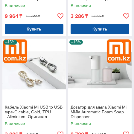
Арт.5923
Оригинал. Арт.5959
В наличии
В наличии
9 964
3 286
₸
₸
11 722 ₸
3 866 ₸
Купить
Купить
–15%
–15%
Кабель Xiaomi Mi USB to USB
Дозатор для мыла Xiaomi Mi
type-C cable, Gold, TPU
MiJia Auromatic Foam Soap
+Aliminium. Оригинал.
Dispenser.
Арт.5531
Мыльница.Оригинал.
В наличии
В наличии
Арт.6177