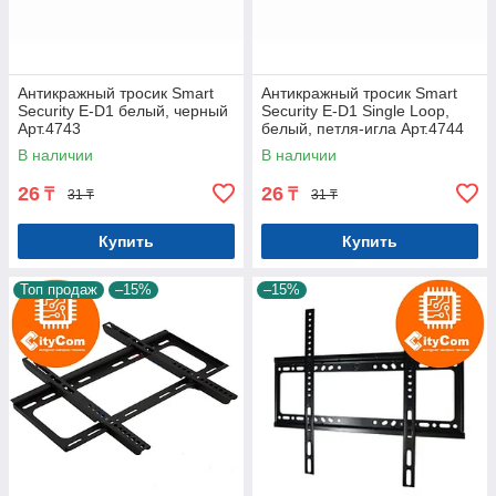
Антикражный тросик Smart
Антикражный тросик Smart
Security E-D1 белый, черный
Security E-D1 Single Loop,
Арт.4743
белый, петля-игла Арт.4744
В наличии
В наличии
26
26
₸
₸
31 ₸
31 ₸
Купить
Купить
Топ продаж
–15%
–15%