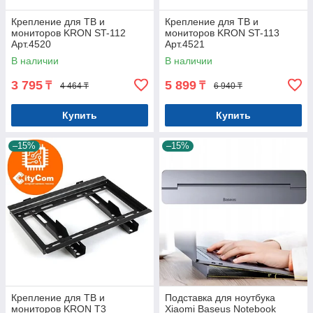
Крепление для ТВ и
Крепление для ТВ и
мониторов KRON ST-112
мониторов KRON ST-113
Арт.4520
Арт.4521
В наличии
В наличии
3 795
5 899
₸
₸
4 464 ₸
6 940 ₸
Купить
Купить
–15%
–15%
Крепление для ТВ и
Подставка для ноутбука
мониторов KRON T3
Xiaomi Baseus Notebook