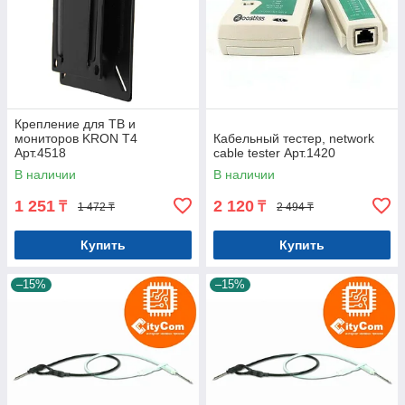
Крепление для ТВ и
мониторов KRON T4
Кабельный тестер, network
Арт.4518
cable tester Арт.1420
В наличии
В наличии
1 251
2 120
₸
₸
1 472 ₸
2 494 ₸
Купить
Купить
–15%
–15%