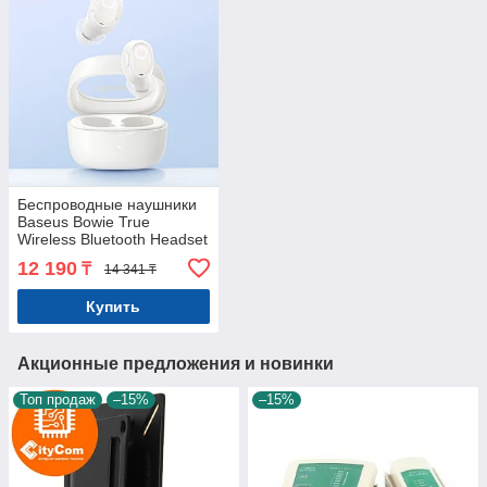
Беспроводные наушники
Baseus Bowie True
Wireless Bluetooth Headset
WM02. Оригинал.
12 190
₸
14 341 ₸
Арт.7164
Купить
Акционные предложения и новинки
Топ продаж
–15%
–15%