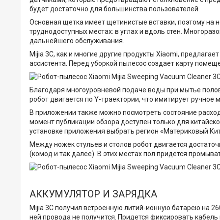
будет достаточно для большинства пользователей.
Основная щетка имеет щетинистые вставки, поэтому на н
труднодоступных местах: в углах и вдоль стен. Многораз
дальнейшего обслуживания.
Mijia 3C, как и многие другие продукты Xiaomi, предлаг
ассистента. Перед уборкой пылесос создает карту помещ
Благодаря многоуровневой подаче воды при мытье полов
робот двигается по Y-траектории, что имитирует ручное 
В приложении также можно посмотреть состояние расходны
момент публикации обзора доступен только для китайског
установке приложения выбрать регион «Материковый Кита
Между ножек стульев и столов робот двигается достаточ
(комод и так далее). В этих местах пол придется промыва
АККУМУЛЯТОР И ЗАРЯДКА
Mijia 3C получил встроенную литий-ионную батарею на 2
ней провода не получится. Придется фиксировать кабель 