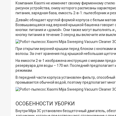
Компания Xiaomi не изменяет своему фирменному стилю и
рисунок устройства, снизу которого расписаны характери
питания, зарядная база, емкость 2-в-1: пылесборник и р
Девайс обладает круглой формой корпуса с белым матовым
Возвышающаяся над верхней крышкой башенка говорит о
кнопки: питания и «домой». Они также могут выполнять 
кнопку питания в течение 3 секунд вы включите или выкл
При открытии верхней крышки перед блоком с кнопками 
волосы. За счет хранения под крышкой небольшая щеточка
На емкости 2-в-1 изображена инструкция с мерами пред
резервуара для воды – 170 мл. Последний предполагает 
режимам.
В передней части корпуса установлен фильтр, способны
промывается обычной водой, поэтому предполагает мног
ОСОБЕННОСТИ УБОРКИ
Внутри Mijia 3C установлен бесщеточный двигатель, об
датчиками, которые предотвращают столкновение с предм