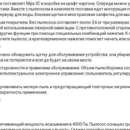
 поставляет Mijia 3C в коробке из крафт-картона. Спереди можно
стики. Вместе с пылесосом в комплекте поставки идет инструкция 
езервуар для воды, боковая щетка и многоразовая салфетка для мы
 покрытием. Вес пылесоса составляет около 3,6 кг при размерах 35
б использовании лазерной навигации. С противоположной сторон
и другие функции при помощи специальных комбинаций нажатия. К
ючите пылесос, а кратковременное нажатие помогает начать или з
можно обнаружить щетку для обслуживания устройства: она убирае
 не потеряется и всегда будет на своем месте.
осторожности и правилами обслуживания. Объем пылесборника сост
интеллектуальное электронное управление: пользователь регулиру
й улавливать мелкую пыль и предотвращающий повторные загрязне
ократность применения.
еспечивающий мощность всасывания в 4000 Па. Пылесос оснащен ср
етами на пути и падение с высоты. Гаджет спокойно преодолевает