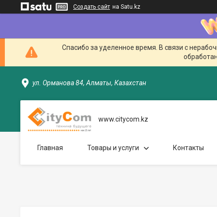
Создать сайт
на Satu.kz
Спасибо за уделенное время. В связи с нерабо
обработан
ул. Орманова 84, Алматы, Казахстан
www.citycom.kz
Главная
Товары и услуги
Контакты