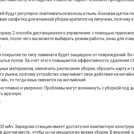
ей будут регулярно скапливаться волосы и пыль. Боковая щетка п
овая салфетка для влажной уборки крепится на липучках, поэтому е
ает сразу 2 способа дистанционного управления: с помощью приложе
ения, после чего вы можете выбирать режим работы, зоны для очи
 покрытие по типу ламината будет защищено от повреждений. Во
мытье полов. За счет этого повышается эффективность удаления ст
х материалов, назначить расписание уборки, сбросить карту и так
о рынка, поэтому устройство озвучивает свои действия на китайск
й», то тогда язык сменится на английский.
но плавно и уверенно. Проблемы могут возникнуть с уборкой под 
ть вручную.
600 мАч. Зарядная станция имеет достаточно компактную конструк
в другом месте, чтобы он не мешался во время уборки. В верхней 