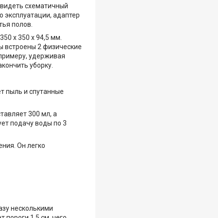
 увидеть схематичный
по эксплуатации, адаптер
тья полов.
0 х 350 х 94,5 мм.
ы встроены 2 физические
 примеру, удерживая
акончить уборку.
т пыль и спутанные
авляет 300 мл, а
ет подачу воды по 3
ния. Он легко
азу несколькими
 пороги 1,5 см, чего