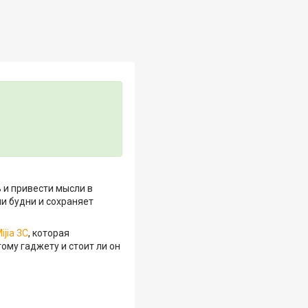
 и привести мысли в
и будни и сохраняет
ijia 3C
, которая
ому гаджету и стоит ли он