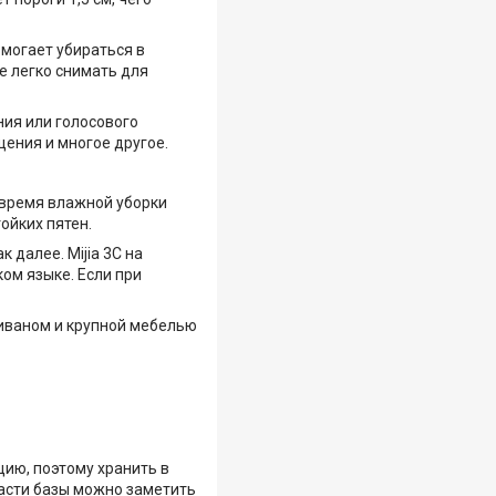
омогает убираться в
е легко снимать для
ния или голосового
щения и многое другое.
 время влажной уборки
ойких пятен.
 далее. Mijia 3C на
ом языке. Если при
диваном и крупной мебелью
цию, поэтому хранить в
части базы можно заметить