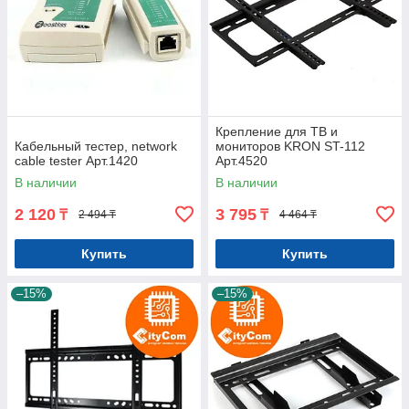
Крепление для ТВ и
Кабельный тестер, network
мониторов KRON ST-112
cable tester Арт.1420
Арт.4520
В наличии
В наличии
2 120
3 795
₸
₸
2 494 ₸
4 464 ₸
Купить
Купить
–15%
–15%