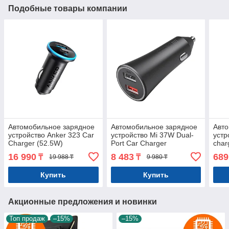
Подобные товары компании
Автомобильное зарядное
Автомобильное зарядное
Авто
устройство Anker 323 Car
устройство Mi 37W Dual-
устр
Charger (52.5W)
Port Car Charger
char
(A2735G11) Черный
16 990
8 483
689
₸
₸
19 988 ₸
9 980 ₸
Купить
Купить
Акционные предложения и новинки
Топ продаж
–15%
–15%