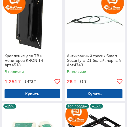
Крепление для ТВ и
Антикражный тросик Smart
мониторов KRON T4
Security E-D1 белый, черный
Арт.4518
Арт.4743
В наличии
В наличии
1 251
26
₸
₸
1 472 ₸
31 ₸
Купить
Купить
–15%
Топ продаж
–15%