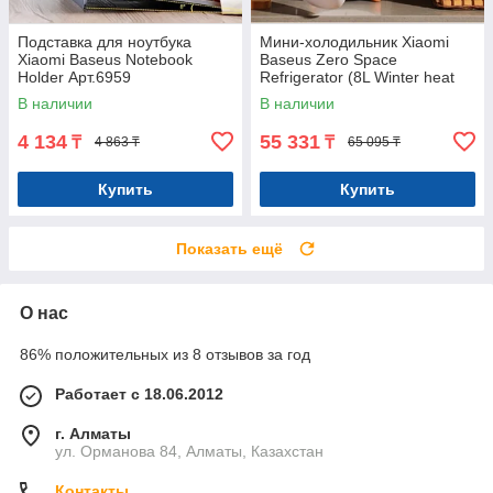
Подставка для ноутбука
Мини-холодильник Xiaomi
Xiaomi Baseus Notebook
Baseus Zero Space
Holder Арт.6959
Refrigerator (8L Winter heat
preservation and Cooling Арт.
В наличии
В наличии
6957
4 134
55 331
₸
₸
4 863 ₸
65 095 ₸
Купить
Купить
Показать ещё
О нас
86% положительных из 8 отзывов за год
Работает с 18.06.2012
г. Алматы
ул. Орманова 84, Алматы, Казахстан
Контакты