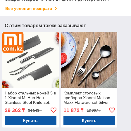
Все условия возврата
С этим товаром также заказывают
Набор стальных ножей 5 в
Комплект столовых
1 Xiaomi Mi Huo Hou
приборов Xiaomi Maison
Stainless Steel Knife set.
Maxx Flatware set Silver
Оригинал. Арт.5924
Steel, серебристо-
29 362
11 872
₸
₸
34 543 ₸
13 967 ₸
стальной Арт.5817
Купить
Купить