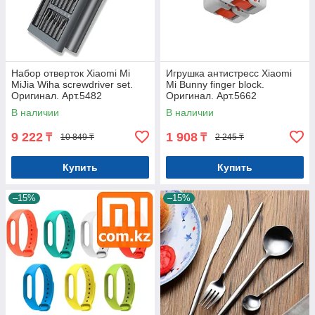
Набор отверток Xiaomi Mi
Игрушка антистресс Xiaomi
MiJia Wiha screwdriver set.
Mi Bunny finger block.
Оригинал. Арт.5482
Оригинал. Арт.5662
В наличии
В наличии
9 222
1 908
₸
₸
10 849 ₸
2 245 ₸
Купить
Купить
–15%
–15%