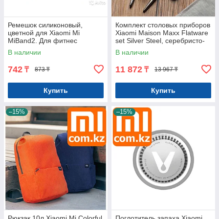
Ремешок силиконовый,
Комплект столовых приборов
цветной для Xiaomi Mi
Xiaomi Maison Maxx Flatware
MiBand2. Для фитнес
set Silver Steel, серебристо-
браслета. Арт.5485
стальной Арт.5817
В наличии
В наличии
742
11 872
₸
₸
873 ₸
13 967 ₸
Купить
Купить
–15%
–15%
Рюкзак 10л Xiaomi Mi Colorful
Поглотитель запаха Xiaomi