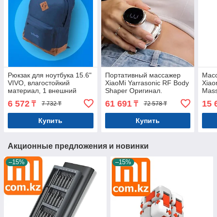
Рюкзак для ноутбука 15.6"
Портативный массажер
Масс
VIVO, влагостойкий
XiaoMi Yarrasonic RF Body
Xiao
материал, 1 внешний
Shaper Оригинал.
Mass
карман, 2 внутренних
Арт.6980
Арт.
6 572
61 691
15 
₸
₸
7 732 ₸
72 578 ₸
кармана Арт.6870
Купить
Купить
Акционные предложения и новинки
–15%
–15%