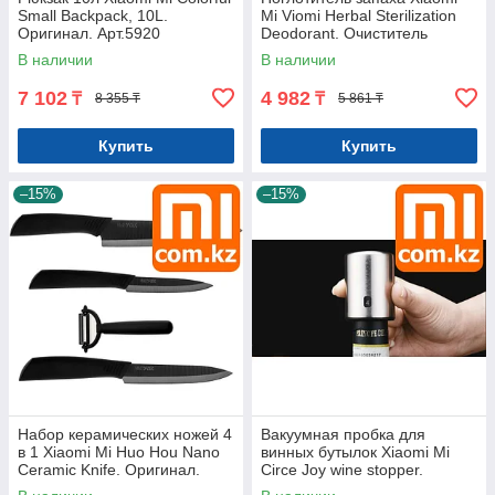
Small Backpack, 10L.
Mi Viomi Herbal Sterilization
Оригинал. Арт.5920
Deodorant. Очиститель
холодильника. Фильтр.
В наличии
В наличии
Арт.5921
7 102
4 982
₸
₸
8 355 ₸
5 861 ₸
Купить
Купить
–15%
–15%
Набор керамических ножей 4
Вакуумная пробка для
в 1 Xiaomi Mi Huo Hou Nano
винных бутылок Xiaomi Mi
Ceramic Knife. Оригинал.
Circe Joy wine stopper.
Арт.5923
Оригинал. Арт.5959