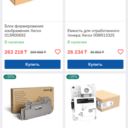
Блок формирования
изображения Xerox
Емкость для отработанного
013R00692
тонера Xerox 008R13325
В наличии
В наличии
263 218
26 234
₸
₸
309 668 ₸
30 863 ₸
Купить
Купить
–15%
–15%