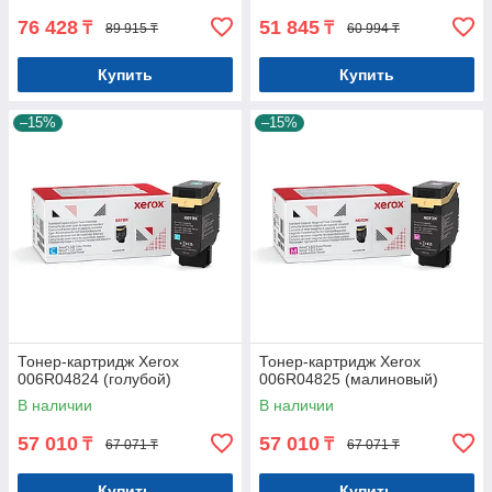
76 428
51 845
₸
₸
89 915 ₸
60 994 ₸
Купить
Купить
–15%
–15%
Тонер-картридж Xerox
Тонер-картридж Xerox
006R04824 (голубой)
006R04825 (малиновый)
В наличии
В наличии
57 010
57 010
₸
₸
67 071 ₸
67 071 ₸
Купить
Купить