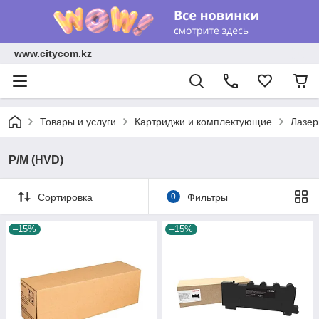
www.citycom.kz
Товары и услуги
Картриджи и комплектующие
Лазер
Р/М (HVD)
Сортировка
0
Фильтры
–15%
–15%