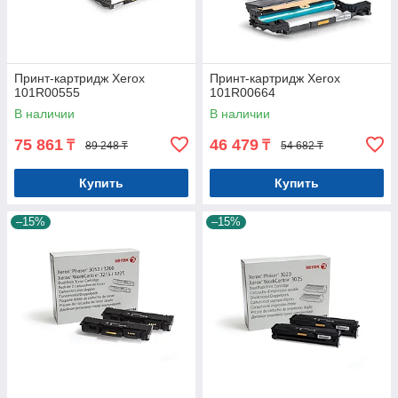
Принт-картридж Xerox
Принт-картридж Xerox
101R00555
101R00664
В наличии
В наличии
75 861
46 479
₸
₸
89 248 ₸
54 682 ₸
Купить
Купить
–15%
–15%