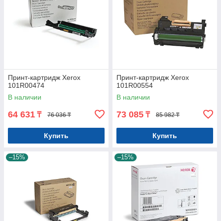
Принт-картридж Xerox
Принт-картридж Xerox
101R00474
101R00554
В наличии
В наличии
64 631
73 085
₸
₸
76 036 ₸
85 982 ₸
Купить
Купить
–15%
–15%