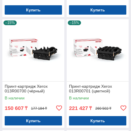
Купить
Купить
–15%
–15%
Принт-картридж Xerox
Принт-картридж Xerox
013R00700 (чёрный)
013R00701 (цветной)
В наличии
В наличии
150 607
221 427
₸
₸
177 184 ₸
260 502 ₸
Купить
Купить