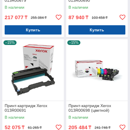
013R00679
013R00690
В наличии
В наличии
217 077
87 940
₸
₸
255 384 ₸
103 458 ₸
Купить
Купить
–15%
–15%
Принт-картридж Xerox
Принт-картридж Xerox
013R00691
013R00698 (цветной)
В наличии
В наличии
52 075
205 484
₸
₸
61 265 ₸
241 746 ₸