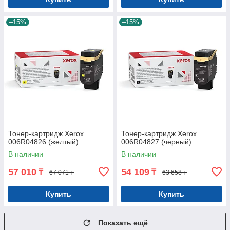
–15%
–15%
Тонер-картридж Xerox
Тонер-картридж Xerox
006R04826 (желтый)
006R04827 (черный)
В наличии
В наличии
57 010
54 109
₸
₸
67 071 ₸
63 658 ₸
Купить
Купить
Показать ещё