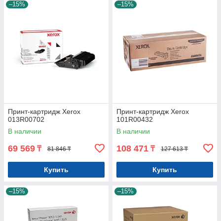
–15%
–15%
Принт-картридж Xerox
Принт-картридж Xerox
013R00702
101R00432
В наличии
В наличии
69 569
108 471
₸
₸
81 846 ₸
127 613 ₸
Купить
Купить
–15%
–15%