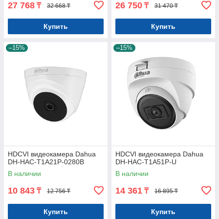
27 768
26 750
₸
₸
32 668 ₸
31 470 ₸
Купить
Купить
–15%
–15%
HDCVI видеокамера Dahua
HDCVI видеокамера Dahua
DH-HAC-T1A21P-0280B
DH-HAC-T1A51P-U
В наличии
В наличии
10 843
14 361
₸
₸
12 756 ₸
16 895 ₸
Купить
Купить