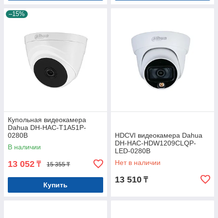
–15%
Купольная видеокамера
Dahua DH-HAC-T1A51P-
0280B
HDCVI видеокамера Dahua
DH-HAC-HDW1209CLQP-
В наличии
LED-0280B
Нет в наличии
13 052
₸
15 355 ₸
13 510
₸
Купить