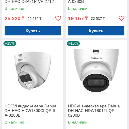
DH-HAC-D3A21P-VF-2712
A-0280B
В наличии
В наличии
25 220
19 157
₸
₸
29 670 ₸
22 537 ₸
Купить
Купить
–15%
–15%
HDCVI видеокамера Dahua
HDCVI видеокамера Dahua
DH-HAC-HDW1500CLQP-IL-
DH-HAC-HDW1801TLQP-
A-0280B
0280B
В наличии
В наличии