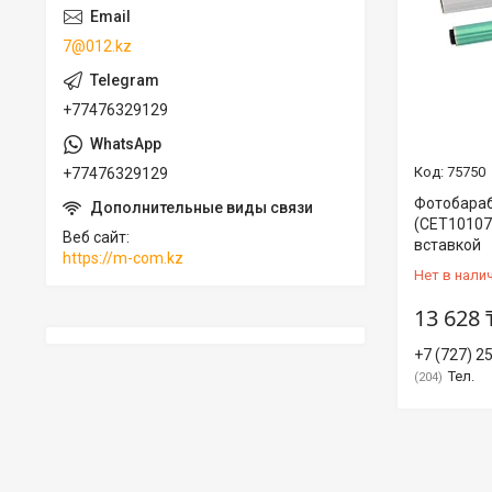
7@012.kz
+77476329129
75750
+77476329129
Фотобараб
(CET1010
Веб сайт
вставкой
https://m-com.kz
Нет в нали
13 628 
+7 (727) 2
Тел.
204