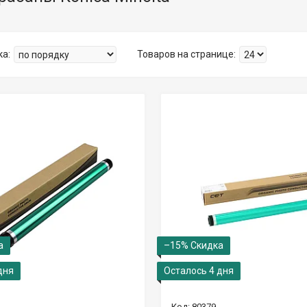
–15%
дня
Осталось 4 дня
80379