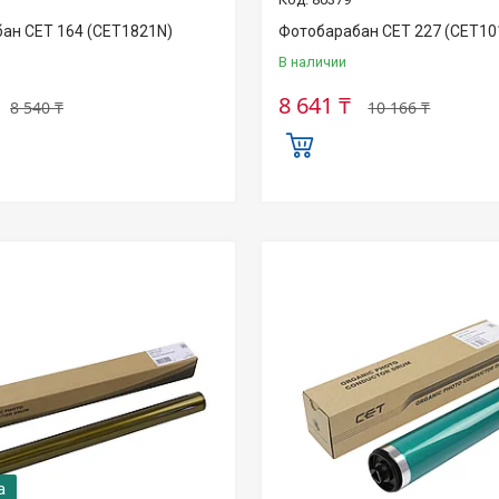
ан CET 164 (CET1821N)
Фотобарабан CET 227 (CET10
В наличии
8 641 ₸
8 540 ₸
10 166 ₸