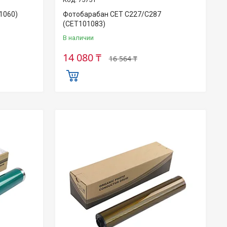
1060)
Фотобарабан CET C227/C287
(CET101083)
В наличии
14 080 ₸
16 564 ₸