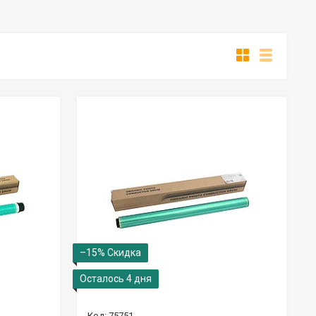
–15%
Осталось 4 дня
75751