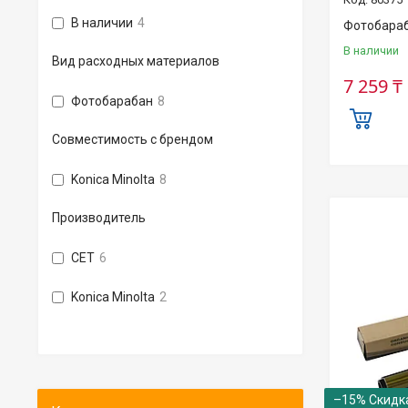
В наличии
4
Фотобараб
В наличии
Вид расходных материалов
7 259 ₸
Фотобарабан
8
Совместимость с брендом
Konica Minolta
8
Производитель
CET
6
Konica Minolta
2
–15%