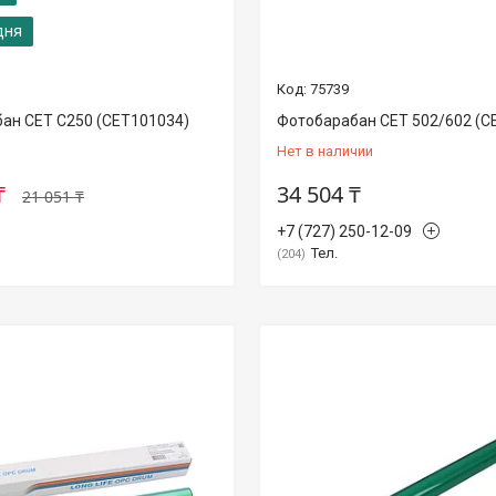
дня
75739
ан CET C250 (CET101034)
Фотобарабан CET 502/602 (C
Нет в наличии
₸
34 504 ₸
21 051 ₸
+7 (727) 250-12-09
Тел.
204