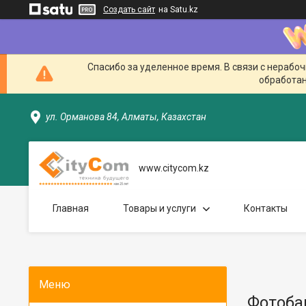
Создать сайт
на Satu.kz
Спасибо за уделенное время. В связи с нерабо
обработан
ул. Орманова 84, Алматы, Казахстан
www.citycom.kz
Главная
Товары и услуги
Контакты
Фотоба