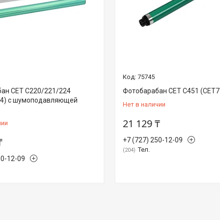
75745
ан CET C220/221/224
Фотобарабан CET C451 (CET71
74) с шумоподавляющей
Нет в наличии
21 129 ₸
чии
₸
+7 (727) 250-12-09
Тел.
204
50-12-09