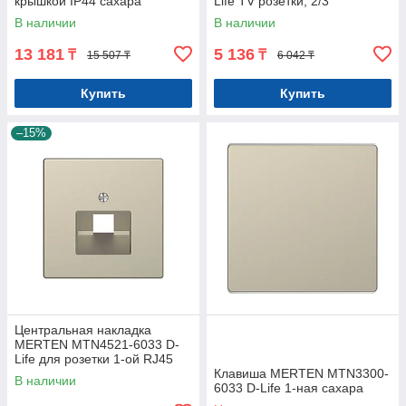
крышкой IP44 сахара
Life TV розетки, 2/3
отверстий сахара
В наличии
В наличии
13 181
5 136
₸
₸
15 507 ₸
6 042 ₸
Купить
Купить
–15%
Центральная накладка
MERTEN MTN4521-6033 D-
Life для розетки 1-ой RJ45
сахара
Клавиша MERTEN MTN3300-
В наличии
6033 D-Life 1-ная сахара