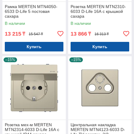
Рамка MERTEN MTN4050-
Розетка MERTEN MTN2310-
6533 D-Life 5 постовая
6033 D-Life 16А с крышкой
сахара
сахара
В наличии
В наличии
13 215
13 866
₸
₸
15 547 ₸
16 313 ₸
Купить
Купить
–15%
–15%
Розетка мех-м MERTEN
Центральная накладка
MTN2314-6033 D-Life 16А с
MERTEN MTN4123-6033 D-