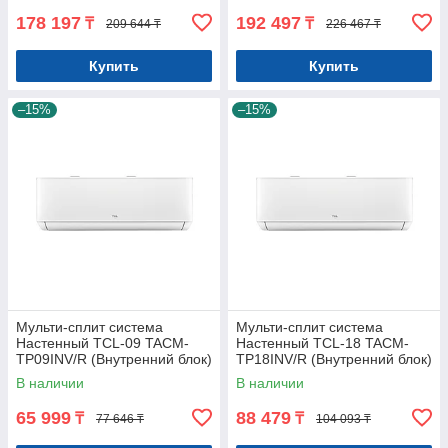
178 197
192 497
₸
₸
209 644 ₸
226 467 ₸
Купить
Купить
–15%
–15%
Мульти-сплит система
Мульти-сплит система
Настенный TCL-09 TACM-
Настенный TCL-18 TACM-
TP09INV/R (Внутренний блок)
TP18INV/R (Внутренний блок)
В наличии
В наличии
65 999
88 479
₸
₸
77 646 ₸
104 093 ₸