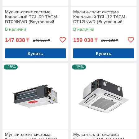
Мульти-сплит система
Мульти-сплит система
Канальный TCL-09 TACM-
Канальный TCL-12 TACM-
DT09INV/R (Внутренний
DT12INV/R (Внутренний
блок)
блок)
В наличии
В наличии
147 838
159 038
₸
₸
173 927 ₸
187 103 ₸
Купить
Купить
–15%
–15%
Мульти-сплит система
Мульти-сплит система