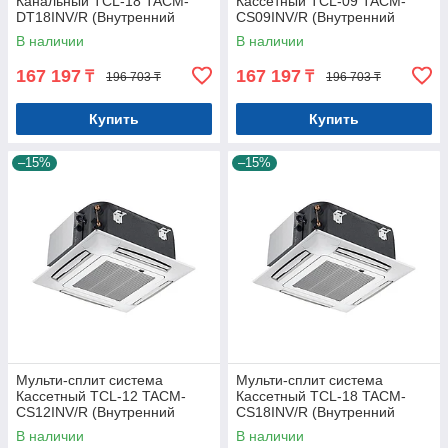
Канальный TCL-18 TACM-
Кассетный TCL-09 TACM-
DT18INV/R (Внутренний
CS09INV/R (Внутренний
блок)
блок)
В наличии
В наличии
167 197
167 197
₸
₸
196 703 ₸
196 703 ₸
Купить
Купить
–15%
–15%
Мульти-сплит система
Мульти-сплит система
Кассетный TCL-12 TACM-
Кассетный TCL-18 TACM-
CS12INV/R (Внутренний
CS18INV/R (Внутренний
блок)
блок)
В наличии
В наличии